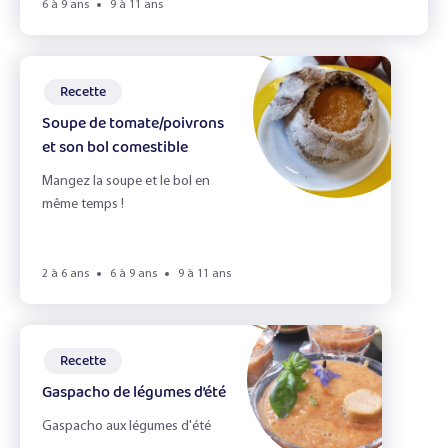
6 à 9 ans
9 à 11 ans
Recette
Soupe de tomate/poivrons
et son bol comestible
Mangez la soupe et le bol en
même temps !
2 à 6 ans
6 à 9 ans
9 à 11 ans
Recette
Gaspacho de légumes d’été
Gaspacho aux légumes d'été