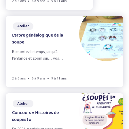
Les légumineuses
2 à 6 ans
6 à 9 ans
9 à 11 ans
Les pommes
Atelier
Portraits gourmands
L’arbre généalogique de la
Sandwich !
soupe
Remontez le temps jusqu’à
Effacer les filtres
l’enfance et zoom sur… vos
souvenirs de soupes !
Filtrer
2 à 6 ans
6 à 9 ans
9 à 11 ans
Atelier
Concours « Histoires de
soupes ! »