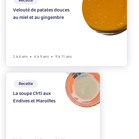
Recette
Le jardin
Velouté de patates douces
au miel et au gingembre
Le miel et l'odorat
Le petit déjeuner
Le pique-nique zéro déchet
2 à 6 ans
6 à 9 ans
9 à 11 ans
Le toucher
Les émotions
Recette
Les épices
La soupe Ch’ti aux
Endives et Maroilles
Les fruits du verger
Les herbes aromatiques
Les légumes & la vue