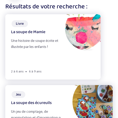
les
affiner
Résultats de votre recherche :
En accueil de loisirs
filtres
les
résultats
Livre
La soupe de Mamie
Ateliers
Une histoire de soupe écrite et
Recettes
illustrée par les enfants !
Fiches Infos
Livres
2 à 6 ans
6 à 9 ans
Jeux
Jeu
La soupe des écureuils
Best of soupe
Un jeu de comptage, de
manipulation et d'imagination pour