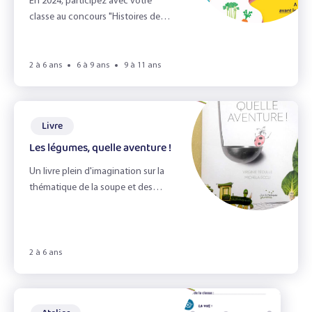
En 2024, participez avec votre
classe au concours "Histoires de
soupes !"
2 à 6 ans
6 à 9 ans
9 à 11 ans
Livre
Les légumes, quelle aventure !
Un livre plein d'imagination sur la
thématique de la soupe et des
légumes !
2 à 6 ans