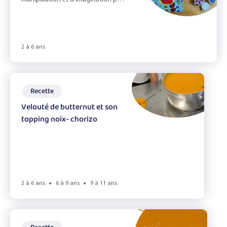
L'alimentation durable
les tout petits
L'appétit vient en jouant !
L'automne
2 à 6 ans
L'odorat
L'ouie
Recette
Velouté de butternut et son
La Cuisine
topping noix- chorizo
la fete d'école
La vue
Le gaspillage alimentaire
2 à 6 ans
6 à 9 ans
9 à 11 ans
Le Goût
Le goûter