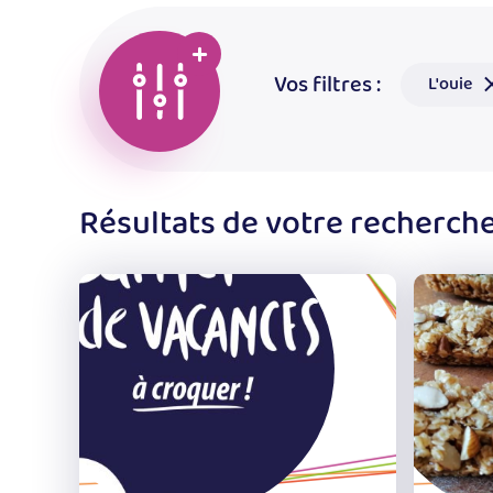
Vos filtres :
Re
L'ouie
c
fi
Modifier
Résultats de votre recherche
les
filtres
pour
affiner
les
résultats