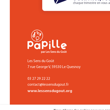
chaque trimestre en vous a
Les Sens du Goût
7 rue George V, 59530 Le Quesnoy
03 27 29 22 22
contact@lessensdugout.fr
www.lessensdugout.org