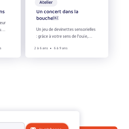
Atelier
ens
Un concert dans la
bouche￼
ieur
Un jeu de devinettes sensorielles
u
: grâce à votre sens de l'ouïe,
devinez les aliments qui sont
s
2 à 6 ans
6 à 9 ans
croqués derrière le paravent !