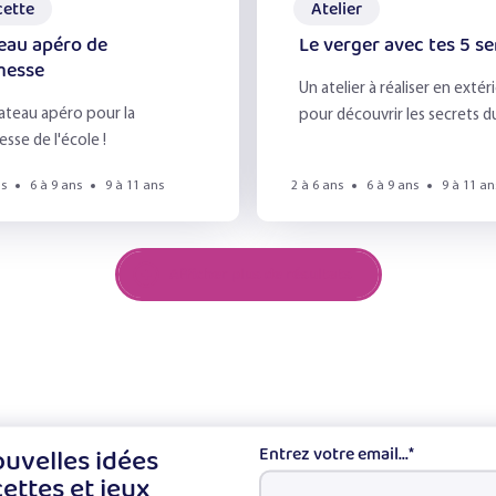
cette
Atelier
eau apéro de
Le verger avec tes 5 s
Effacer les filtres
Filtrer
messe
Un atelier à réaliser en extér
ateau apéro pour la
pour découvrir les secrets d
sse de l'école !
verger avec les 5 sens.
ns
6 à 9 ans
9 à 11 ans
2 à 6 ans
6 à 9 ans
9 à 11 an
Afficher plus de résultats
uvelles idées
Entrez votre email...
*
cettes et jeux