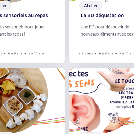
Les émotions
lier
Atelier
s sensoriels au repas
La BD dégustation
Les épices
fis sensoriels pour jouer
Une BD pour découvrir de
Les fruits du verger
nt les repas !
nouveaux aliments avec ces
sens !
Les herbes aromatique
ns
6 à 9 ans
9 à 11 ans
2 à 6 ans
6 à 9 ans
9 à 11 an
Les légumes & la vue
Les légumineuses
Les pommes
Portraits gourmands
Sandwich !