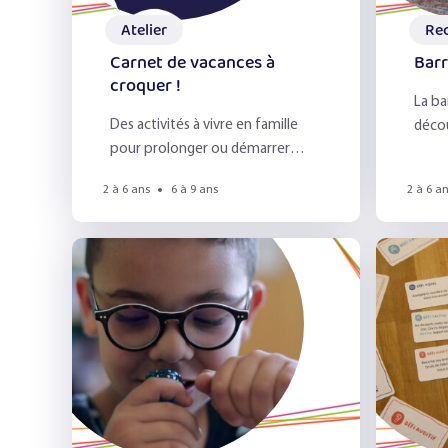
Atelier
Re
Carnet de vacances à
Barr
croquer !
La ba
Des activités à vivre en famille
décou
pour prolonger ou démarrer
diffé
l'exploration des aliments en
rugueu
2 à 6 ans
6 à 9 ans
2 à 6 a
s'amusant !