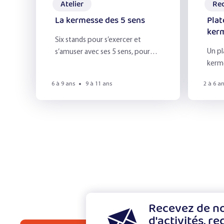
Atelier
Re
La kermesse des 5 sens
Plat
ker
Six stands pour s’exercer et
Un pl
s’amuser avec ses 5 sens, pour
kerme
une fête de l’école pleine de
sensations !
6 à 9 ans
9 à 11 ans
2 à 6 a
Recevez de no
d'activités, re