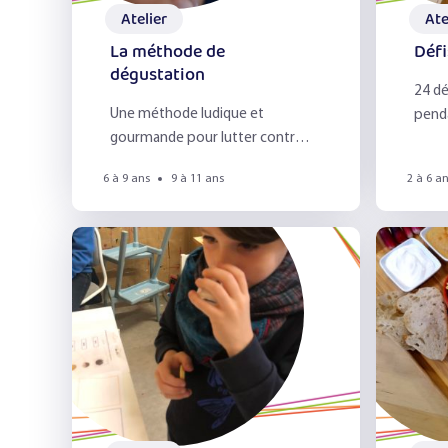
Atelier
Ate
La méthode de
Défi
dégustation
24 dé
Une méthode ludique et
penda
gourmande pour lutter contre la
peur des aliments.
6 à 9 ans
9 à 11 ans
2 à 6 a