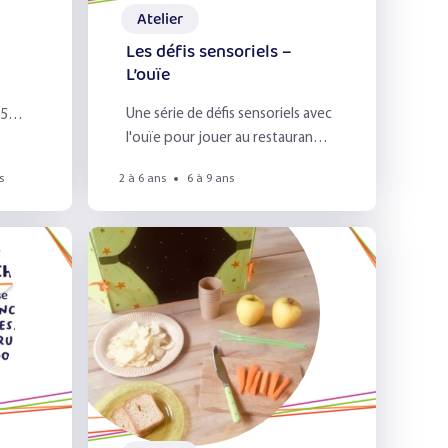
Atelier
Les défis sensoriels –
L’ouïe
Une série de défis sensoriels avec
 5
l'ouïe pour jouer au restaurant
s
scolaire ou à la maison !
s
2 à 6 ans
6 à 9 ans