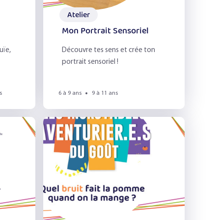
Atelier
re
Mon Portrait Sensoriel
uïe,
Découvre tes sens et crée ton
portrait sensoriel !
s
6 à 9 ans
9 à 11 ans
het