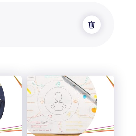
Effacer
les
filtres