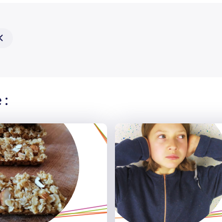
Recettes
Jeux
tirer
Fiches Infos
e
ltre
 :
Best of soupe
L'automne
L'alimentation durable
L'odorat
L'appétit vient en jouant !
L'ouie
La Cuisine
la fete d'école