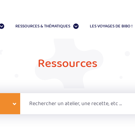
RESSOURCES & THÉMATIQUES
LES VOYAGES DE BIBO !
e
Lieux
Ressources
2 à 6 ans
A l'école
6 à 9 ans
A la maison
9 à 11 ans
En accueil de loisirs
Ateliers
Livres