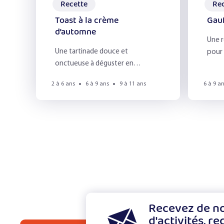
Recette
Re
Toast à la crème
Gau
d’automne
Une r
Une tartinade douce et
pour 
onctueuse à déguster en
automne !
2 à 6 ans
6 à 9 ans
9 à 11 ans
6 à 9 a
Recevez de no
d'activités, re