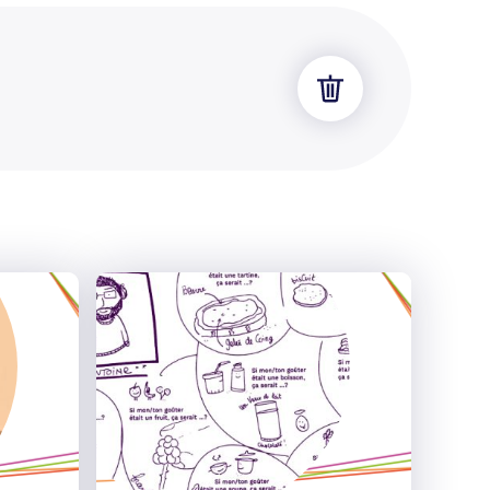
Effacer
les
filtres