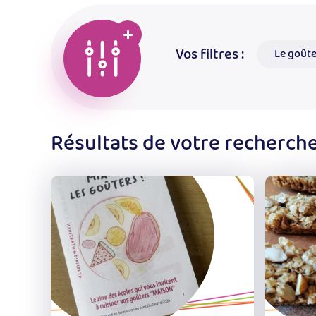
Vos filtres :
Le goûte
Modifier
Résultats de votre recherche
les
filtres
pour
affiner
les
résultats