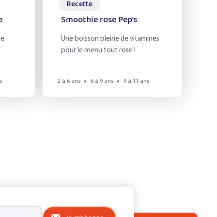
Recette
e
Smoothie rose Pep’s
he
Une boisson pleine de vitamines
pour le menu tout rose !
s
2 à 6 ans
6 à 9 ans
9 à 11 ans