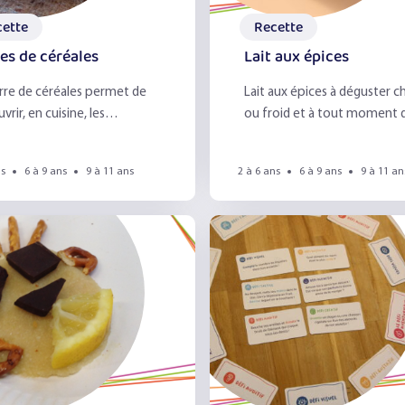
La vue
cette
Recette
Le gaspillage alimentai
es de céréales
Lait aux épices
Le Goût
rre de céréales permet de
Lait aux épices à déguster c
vrir, en cuisine, les
ou froid et à tout moment d
rentes textures : collant,
journée !
Le goûter
x, lisse, ...
ns
6 à 9 ans
9 à 11 ans
2 à 6 ans
6 à 9 ans
9 à 11 an
Le jardin
Le miel et l'odorat
Le petit déjeuner
Le pique-nique zéro déc
Le toucher