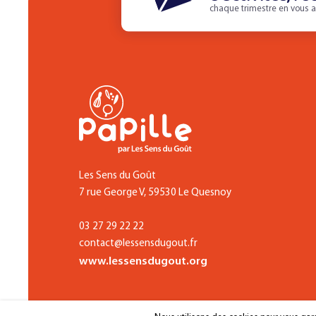
chaque trimestre en vous a
Les Sens du Goût
7 rue George V, 59530 Le Quesnoy
03 27 29 22 22
contact@lessensdugout.fr
www.lessensdugout.org