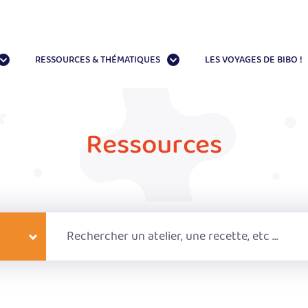
RESSOURCES & THÉMATIQUES
LES VOYAGES DE BIBO !
e
Lieux
Ressources
2 à 6 ans
A l'école
6 à 9 ans
A la maison
9 à 11 ans
En accueil de loisirs
Ateliers
Livres