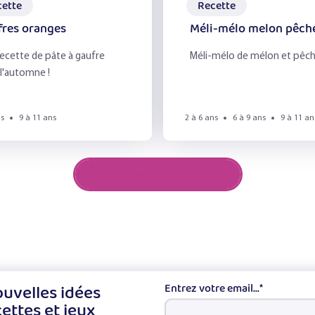
cette
Recette
fres oranges
Méli-mélo melon pêch
Effacer les filtres
Filtrer
ecette de pâte à gaufre
Méli-mélo de mélon et pêc
l'automne !
ns
9 à 11 ans
2 à 6 ans
6 à 9 ans
9 à 11 an
Afficher plus de résultats
uvelles idées
Entrez votre email...
*
cettes et jeux