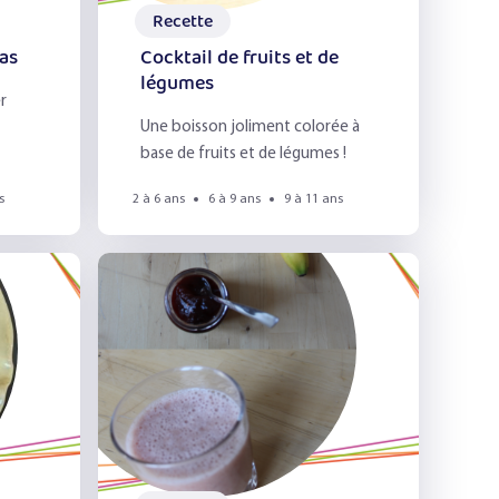
Recette
pas
Cocktail de fruits et de
légumes
r
Une boisson joliment colorée à
base de fruits et de légumes !
s
s
2 à 6 ans
6 à 9 ans
9 à 11 ans