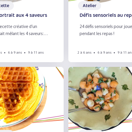
Les émotions
cette
Atelier
ortrait aux 4 saveurs
Défis sensoriels au re
Les épices
ecette créative d’un
24 défis sensoriels pour joue
Les fruits du verger
ait mêlant les 4 saveurs:
pendant les repas !
, salé, acide et amer
Les herbes aromatique
ns
6 à 9 ans
9 à 11 ans
2 à 6 ans
6 à 9 ans
9 à 11 an
Les légumes & la vue
Les légumineuses
Les pommes
Portraits gourmands
Sandwich !