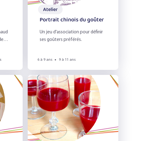
Atelier
re
Portrait chinois du goûter
haud
Un jeu d'association pour définir
e la
ses goûters préférés.
s
6 à 9 ans
9 à 11 ans
het