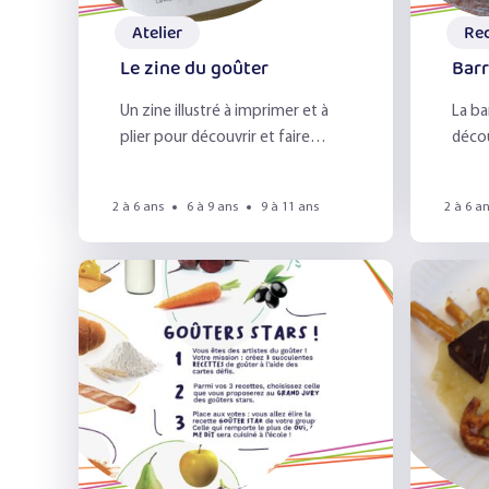
Atelier
Re
Le zine du goûter
Barr
Un zine illustré à imprimer et à
La ba
plier pour découvrir et faire
décou
découvrir aux familles des
diffé
recettes du goûter !
rugueu
2 à 6 ans
6 à 9 ans
9 à 11 ans
2 à 6 a