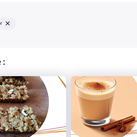
Recettes
Jeux
Retirer
r
Fiches Infos
ce
filtre
 :
Best of soupe
L'automne
L'alimentation durable
L'odorat
L'appétit vient en jouant !
L'ouie
La Cuisine
la fete d'école