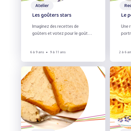
Atelier
Re
Les goûters stars
Le p
Imaginez des recettes de
Une r
goûters et votez pour le goûter
portr
star !
sucré
6 à 9 ans
9 à 11 ans
2 à 6 a