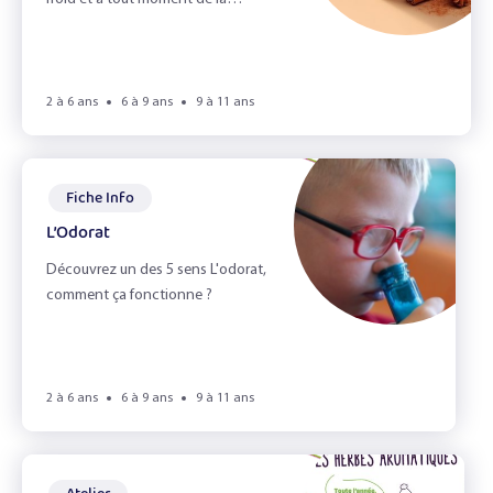
L'alimentation durable
journée !
L'appétit vient en jouant !
L'automne
2 à 6 ans
6 à 9 ans
9 à 11 ans
L'odorat
L'ouie
Fiche Info
L’Odorat
La Cuisine
Découvrez un des 5 sens L'odorat,
la fete d'école
comment ça fonctionne ?
La vue
Le gaspillage alimentaire
2 à 6 ans
6 à 9 ans
9 à 11 ans
Le Goût
Le goûter