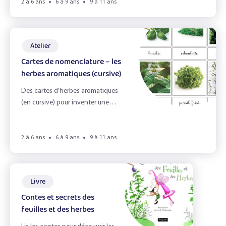
Les légumineuses
2 à 6 ans
6 à 9 ans
9 à 11 ans
Les pommes
Atelier
Portraits gourmands
Cartes de nomenclature – les
Sandwich !
herbes aromatiques (cursive)
Des cartes d’herbes aromatiques
Effacer les filtres
(en cursive) pour inventer une
infinité de jeux !
Filtrer
2 à 6 ans
6 à 9 ans
9 à 11 ans
Livre
Contes et secrets des
feuilles et des herbes