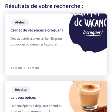
les
affiner
Résultats de votre recherche :
En accueil de loisirs
filtres
les
résultats
Atelier
Carnet de vacances à croquer !
Ateliers
Des activités à vivre en famille pour
Recettes
prolonger ou démarrer l'exploration
des aliments en s'amusant !
Fiches Infos
Livres
2 à 6 ans
6 à 9 ans
Jeux
Recette
Lait aux épices
Best of soupe
Lait aux épices à déguster chaud ou
froid et à tout moment de la