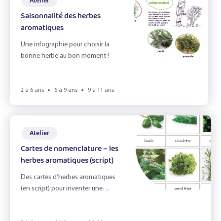
Atelier
Le jardin
Saisonnalité des herbes
aromatiques
Le miel et l'odorat
Une infographie pour choisir la
Le petit déjeuner
bonne herbe au bon moment !
Le pique-nique zéro déchet
2 à 6 ans
6 à 9 ans
9 à 11 ans
Le toucher
Les émotions
Atelier
Les épices
Cartes de nomenclature – les
herbes aromatiques (script)
Les fruits du verger
Des cartes d’herbes aromatiques
Les herbes aromatiques
(en script) pour inventer une
infinité de jeux !
Les légumes & la vue