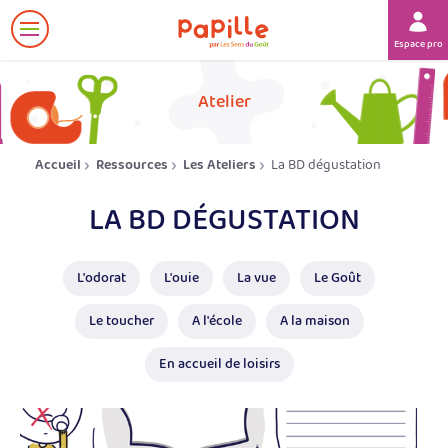
Afficher
Espace prof
le
menu
her
Atelier
Accueil
Ressources
Les Ateliers
La BD dégustation
LA BD DÉGUSTATION
L'odorat
L'ouie
La vue
Le Goût
Le toucher
A l'école
A la maison
En accueil de loisirs