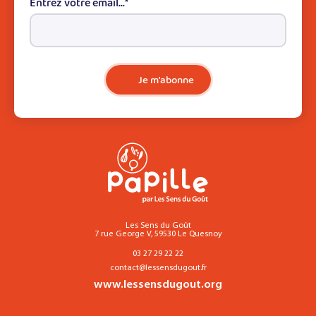
Entrez votre email...
*
Je m'abonne
Les Sens du Goût
7 rue George V, 59530 Le Quesnoy
03 27 29 22 22
contact@lessensdugout.fr
www.lessensdugout.org