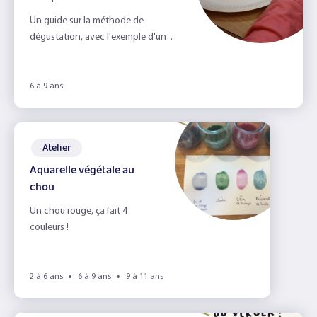
Un guide sur la méthode de
dégustation, avec l'exemple d'une
dégustation comparée.
6 à 9 ans
Atelier
Aquarelle végétale au
chou
Un chou rouge, ça fait 4
couleurs !
2 à 6 ans
6 à 9 ans
9 à 11 ans