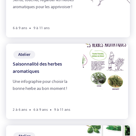
L'alimentation durable
Sentir, toucher, regarder les herbes
aromatiques pour les apprivoiser !
L'appétit vient en jouant !
L'automne
6 à 9 ans
9 à 11 ans
L'odorat
L'ouie
Atelier
Saisonnalité des herbes
La Cuisine
aromatiques
la fete d'école
Une infographie pour choisir la
bonne herbe au bon moment !
La vue
Le gaspillage alimentaire
2 à 6 ans
6 à 9 ans
9 à 11 ans
Le Goût
Le goûter