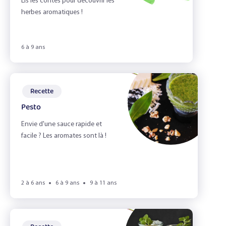
Lis les contes pour découvrir les
herbes aromatiques !
6 à 9 ans
Recette
Pesto
Envie d'une sauce rapide et
facile ? Les aromates sont là !
2 à 6 ans
6 à 9 ans
9 à 11 ans