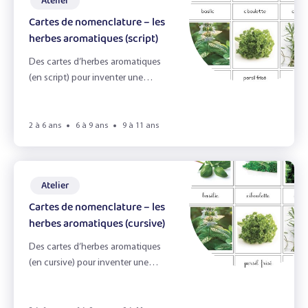
Atelier
Le jardin
Cartes de nomenclature – les
herbes aromatiques (script)
Le miel et l'odorat
Des cartes d’herbes aromatiques
Le petit déjeuner
(en script) pour inventer une
infinité de jeux !
Le pique-nique zéro déchet
2 à 6 ans
6 à 9 ans
9 à 11 ans
Le toucher
Les émotions
Atelier
Les épices
Cartes de nomenclature – les
herbes aromatiques (cursive)
Les fruits du verger
Des cartes d’herbes aromatiques
Les herbes aromatiques
(en cursive) pour inventer une
infinité de jeux !
Les légumes & la vue