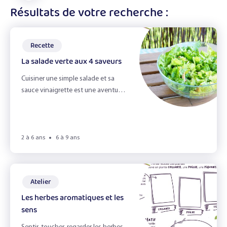
les
affiner
Résultats de votre recherche :
En accueil de loisirs
filtres
les
résultats
Recette
La salade verte aux 4 saveurs
Ateliers
Cuisiner une simple salade et sa
Recettes
sauce vinaigrette est une aventure
en soi pour les enfants...
Fiches Infos
Livres
2 à 6 ans
6 à 9 ans
Jeux
Atelier
Les herbes aromatiques et les
Best of soupe
sens