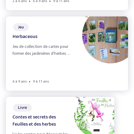
Les légumineuses
2 à 6 ans
6 à 9 ans
9 à 11 ans
Les pommes
Jeu
Portraits gourmands
Herbaceous
Sandwich !
Jeu de collection de cartes pour
former des jardinières d'herbes
Effacer les filtres
aromatiques
Filtrer
6 à 9 ans
9 à 11 ans
Livre
Contes et secrets des
feuilles et des herbes