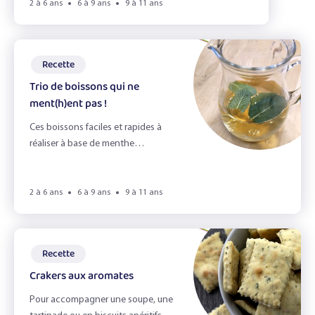
2 à 6 ans
6 à 9 ans
9 à 11 ans
Recette
Trio de boissons qui ne
ment(h)ent pas !
Ces boissons faciles et rapides à
réaliser à base de menthe
rafraîchirons même vos journées les
plus ensoleillées !
2 à 6 ans
6 à 9 ans
9 à 11 ans
Recette
Crakers aux aromates
Pour accompagner une soupe, une