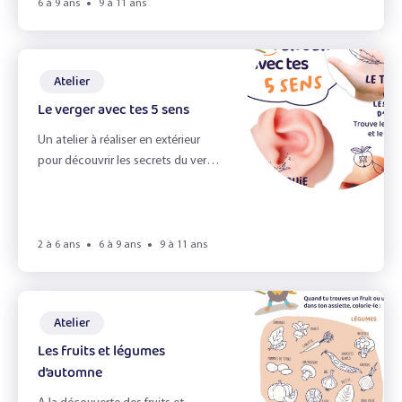
Les légumineuses
6 à 9 ans
9 à 11 ans
Les pommes
Atelier
Portraits gourmands
Le verger avec tes 5 sens
Sandwich !
Un atelier à réaliser en extérieur
pour découvrir les secrets du verger
Effacer les filtres
avec les 5 sens.
Filtrer
2 à 6 ans
6 à 9 ans
9 à 11 ans
Atelier
Les fruits et légumes
d’automne