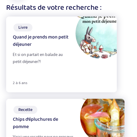
les
affiner
Résultats de votre recherche :
En accueil de loisirs
filtres
les
résultats
Livre
Quand je prends mon petit
Ateliers
déjeuner
Recettes
Et si on partait en balade au
petit déjeuner?!
Fiches Infos
Livres
2 à 6 ans
Jeux
Recette
Chips d’épluchures de
Best of soupe
pomme