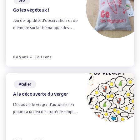
Jeu
Le jardin
Go les végétaux !
Le miel et l'odorat
Jeu de rapidité, d'observation et de
mémoire sur la thématique des
Le petit déjeuner
fruits et légumes
Le pique-nique zéro déchet
6 à 9 ans
9 à 11 ans
Le toucher
Les émotions
Atelier
Les épices
A la découverte du verger
Les fruits du verger
Découvrir le verger d'automne en
jouant à un jeu de stratégie simple
Les herbes aromatiques
et amusant !
Les légumes & la vue