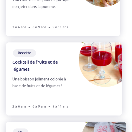
L'alimentation durable
Voici une recette pour ne presque
rien jeter dans la pomme.
L'appétit vient en jouant !
L'automne
2 à 6 ans
6 à 9 ans
9 à 11 ans
L'odorat
L'ouie
Recette
Cocktail de fruits et de
La Cuisine
légumes
la fete d'école
Une boisson joliment colorée à
base de fruits et de légumes !
La vue
Le gaspillage alimentaire
2 à 6 ans
6 à 9 ans
9 à 11 ans
Le Goût
Le goûter