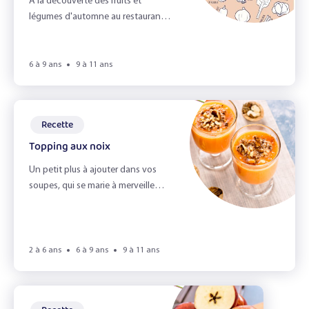
A la découverte des fruits et
légumes d'automne au restaurant
scolaire.
6 à 9 ans
9 à 11 ans
Recette
Topping aux noix
Un petit plus à ajouter dans vos
soupes, qui se marie à merveille
avec les saveurs d’automne!
2 à 6 ans
6 à 9 ans
9 à 11 ans