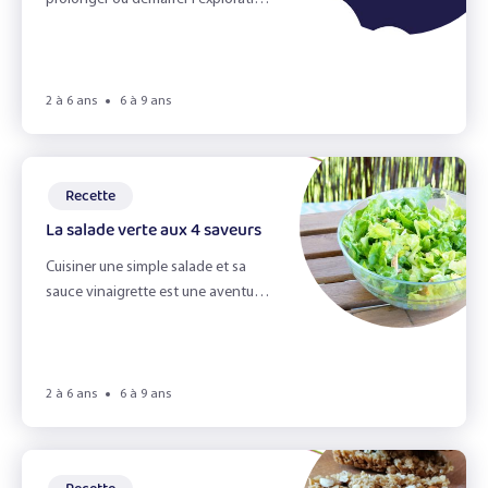
L'alimentation durable
des aliments en s'amusant !
L'appétit vient en jouant !
L'automne
2 à 6 ans
6 à 9 ans
L'odorat
L'ouie
Recette
La salade verte aux 4 saveurs
La Cuisine
Cuisiner une simple salade et sa
la fete d'école
sauce vinaigrette est une aventure
en soi pour les enfants...
La vue
Le gaspillage alimentaire
2 à 6 ans
6 à 9 ans
Le Goût
Le goûter