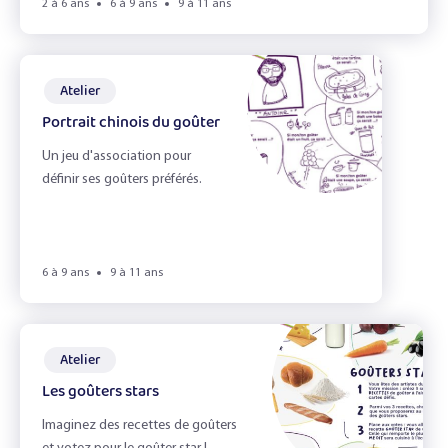
Les légumineuses
2 à 6 ans
6 à 9 ans
9 à 11 ans
Les pommes
Atelier
Portraits gourmands
Portrait chinois du goûter
Sandwich !
Un jeu d'association pour
définir ses goûters préférés.
Effacer les filtres
Filtrer
6 à 9 ans
9 à 11 ans
Atelier
Les goûters stars
Imaginez des recettes de goûters