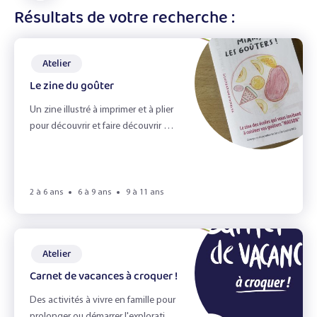
les
affiner
Résultats de votre recherche :
En accueil de loisirs
filtres
les
résultats
Atelier
Le zine du goûter
Ateliers
Un zine illustré à imprimer et à plier
Recettes
pour découvrir et faire découvrir aux
familles des recettes du goûter !
Fiches Infos
Livres
2 à 6 ans
6 à 9 ans
9 à 11 ans
Jeux
Atelier
Carnet de vacances à croquer !
Best of soupe
Des activités à vivre en famille pour
prolonger ou démarrer l'exploration