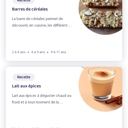
Recette
Le jardin
Barres de céréales
Le miel et l'odorat
La barre de céréales permet de
découvrir, en cuisine, les différentes
Le petit déjeuner
textures : collant, rugueux, lisse, ...
Le pique-nique zéro déchet
2 à 6 ans
6 à 9 ans
9 à 11 ans
Le toucher
Les émotions
Recette
Les épices
Lait aux épices
Les fruits du verger
Lait aux épices à déguster chaud ou
froid et à tout moment de la
Les herbes aromatiques
journée !
Les légumes & la vue