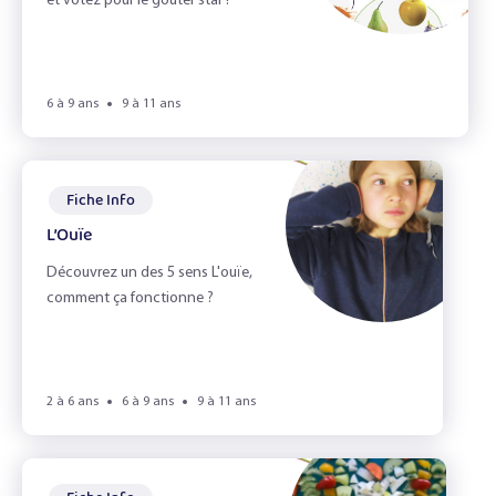
et votez pour le goûter star !
6 à 9 ans
9 à 11 ans
Fiche Info
L’Ouïe
Découvrez un des 5 sens L'ouïe,
comment ça fonctionne ?
2 à 6 ans
6 à 9 ans
9 à 11 ans