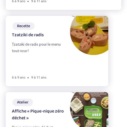
6 à 9 ans
9 à 11 ans
Recette
Tzatziki de radis
Tzatziki de radis pour le menu
tout rose !
6 à 9 ans
9 à 11 ans
Atelier
Affiche « Pique-nique zéro
déchet »