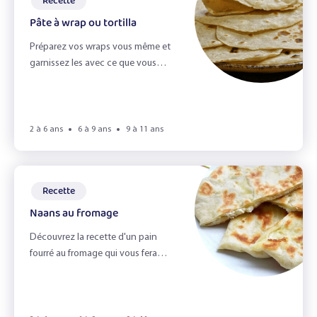
Recette
Le jardin
Pâte à wrap ou tortilla
Le miel et l'odorat
Préparez vos wraps vous même et
garnissez les avec ce que vous
Le petit déjeuner
voulez.
Le pique-nique zéro déchet
2 à 6 ans
6 à 9 ans
9 à 11 ans
Le toucher
Les émotions
Recette
Les épices
Naans au fromage
Les fruits du verger
Découvrez la recette d'un pain
fourré au fromage qui vous fera
Les herbes aromatiques
voyager !
Les légumes & la vue