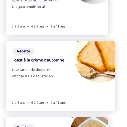
Que faire du tronc de brocoli ?
Un guacamole local !
2 à 6 ans
6 à 9 ans
9 à 11 ans
Recette
Toast à la crème d’automne
Une tartinade douce et
onctueuse à déguster en
automne !
2 à 6 ans
6 à 9 ans
9 à 11 ans