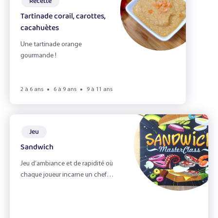
Recette
Tartinade corail, carottes,
cacahuètes
Une tartinade orange
gourmande !
2 à 6 ans
6 à 9 ans
9 à 11 ans
Jeu
Sandwich
Jeu d’ambiance et de rapidité où
chaque joueur incarne un chef
cuisinier.