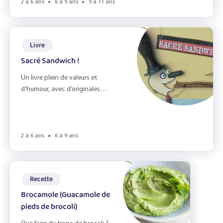
Les légumineuses
2 à 6 ans
6 à 9 ans
9 à 11 ans
Les pommes
Livre
Portraits gourmands
Sacré Sandwich !
Sandwich !
Un livre plein de valeurs et
d’humour, avec d’originales
Effacer les filtres
illustrations.
Filtrer
2 à 6 ans
6 à 9 ans
Recette
Brocamole (Guacamole de
pieds de brocoli)