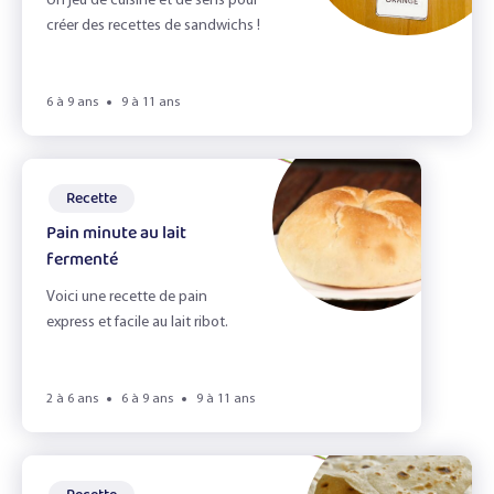
L'alimentation durable
Un jeu de cuisine et de sens pour
créer des recettes de sandwichs !
L'appétit vient en jouant !
L'automne
6 à 9 ans
9 à 11 ans
L'odorat
L'ouie
Recette
Pain minute au lait
La Cuisine
fermenté
la fete d'école
Voici une recette de pain
express et facile au lait ribot.
La vue
Le gaspillage alimentaire
2 à 6 ans
6 à 9 ans
9 à 11 ans
Le Goût
Le goûter