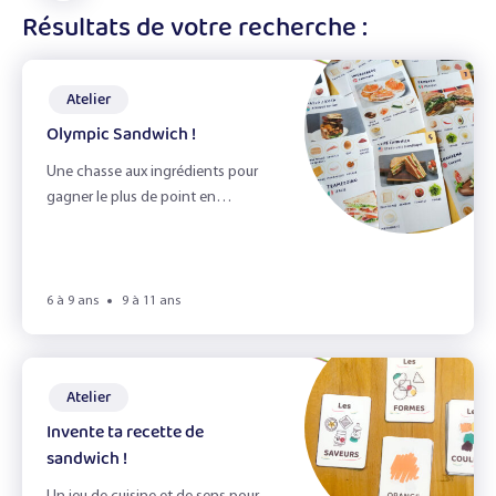
les
affiner
Résultats de votre recherche :
En accueil de loisirs
filtres
les
résultats
Atelier
Olympic Sandwich !
Ateliers
Une chasse aux ingrédients pour
Recettes
gagner le plus de point en
préparant des sandwichs du
Fiches Infos
monde !
Livres
6 à 9 ans
9 à 11 ans
Jeux
Atelier
Invente ta recette de
Best of soupe
sandwich !