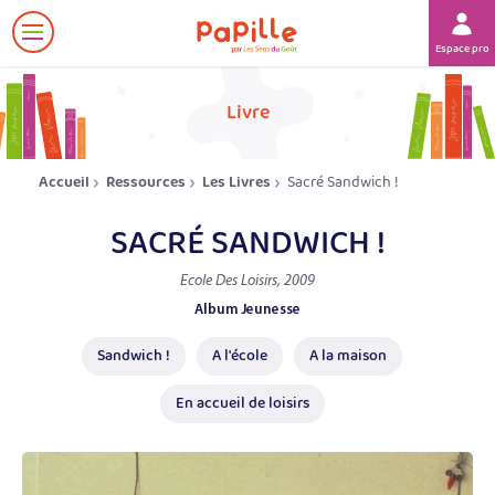
Afficher
Espace prof
le
menu
her
Livre
Accueil
Ressources
Les Livres
Sacré Sandwich !
SACRÉ SANDWICH !
Ecole Des Loisirs, 2009
Album Jeunesse
Sandwich !
A l'école
A la maison
En accueil de loisirs