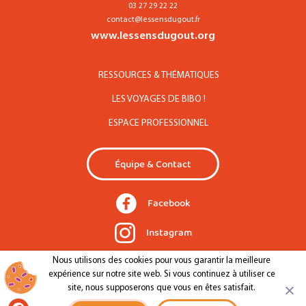
03 27 29 22 22
contact@lessensdugout.fr
www.lessensdugout.org
RESSOURCES & THÉMATIQUES
LES VOYAGES DE BIBO !
ESPACE PROFESSIONNEL
Équipe & Contact
Facebook
Instagram
Nous utilisons des cookies pour vous garantir la meilleure
expérience sur notre site web. Si vous continuez à utiliser ce
Mentions légales
Confidentialité
site, nous supposerons que vous en êtes satisfait.
Site par Makewaves
Facebook