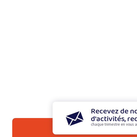
Recevez de no
d'activités, re
chaque trimestre en vous a