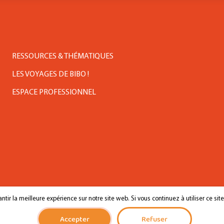
RESSOURCES & THÉMATIQUES
LES VOYAGES DE BIBO !
ESPACE PROFESSIONNEL
tir la meilleure expérience sur notre site web. Si vous continuez à utiliser ce sit
tions légales
Confidentialité
Site par Makew
Accepter
Refuser