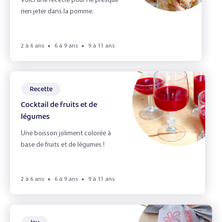
L'alimentation durable
Voici une recette pour ne presque
rien jeter dans la pomme.
L'appétit vient en jouant !
L'automne
2 à 6 ans
6 à 9 ans
9 à 11 ans
L'odorat
L'ouie
Recette
Cocktail de fruits et de
La Cuisine
légumes
la fete d'école
Une boisson joliment colorée à
base de fruits et de légumes !
La vue
Le gaspillage alimentaire
2 à 6 ans
6 à 9 ans
9 à 11 ans
Le Goût
Le goûter