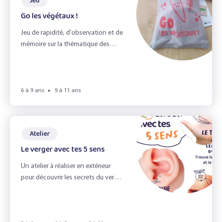
Jeu
Le jardin
Go les végétaux !
Le miel et l'odorat
Jeu de rapidité, d'observation et de
mémoire sur la thématique des
Le petit déjeuner
fruits et légumes
Le pique-nique zéro déchet
6 à 9 ans
9 à 11 ans
Le toucher
Les émotions
Atelier
Les épices
Le verger avec tes 5 sens
Les fruits du verger
Un atelier à réaliser en extérieur
pour découvrir les secrets du verger
Les herbes aromatiques
avec les 5 sens.
Les légumes & la vue