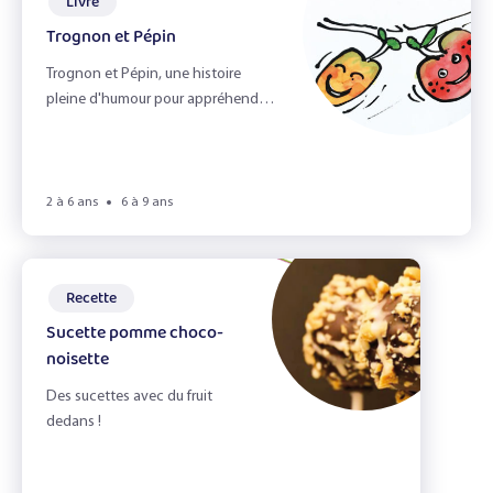
Livre
Trognon et Pépin
Trognon et Pépin, une histoire
pleine d'humour pour appréhender
le cycle de la vie du pommier.
2 à 6 ans
6 à 9 ans
Recette
Sucette pomme choco-
noisette
Des sucettes avec du fruit
dedans !