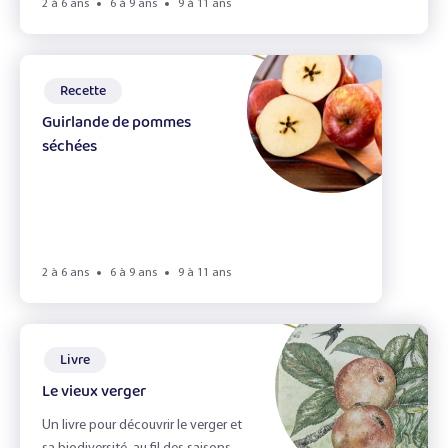
Les légumineuses
2 à 6 ans
6 à 9 ans
9 à 11 ans
Les pommes
Recette
Portraits gourmands
Guirlande de pommes
Sandwich !
séchées
Effacer les filtres
Filtrer
2 à 6 ans
6 à 9 ans
9 à 11 ans
Livre
Le vieux verger
Un livre pour découvrir le verger et