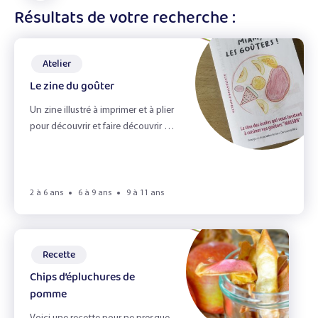
les
affiner
Résultats de votre recherche :
En accueil de loisirs
filtres
les
résultats
Atelier
Le zine du goûter
Ateliers
Un zine illustré à imprimer et à plier
Recettes
pour découvrir et faire découvrir aux
familles des recettes du goûter !
Fiches Infos
Livres
2 à 6 ans
6 à 9 ans
9 à 11 ans
Jeux
Recette
Chips d’épluchures de
Best of soupe
pomme