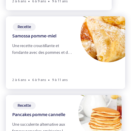
2 à 6 ans
6 à 9 ans
9 à 11 ans
Recette
Samossa pomme-miel
Une recette croustillante et
fondante avec des pommes et du
miel !
2 à 6 ans
6 à 9 ans
9 à 11 ans
Recette
Pancakes pomme cannelle
Une succulente alternative aux