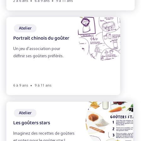
2 à 6 ans
6 à 9 ans
9 à 11 ans
Les légumineuses
Les pommes
Atelier
Portraits gourmands
Portrait chinois du goûter
Sandwich !
Un jeu d'association pour
définir ses goûters préférés.
Effacer les filtres
Filtrer
6 à 9 ans
9 à 11 ans
Atelier
Les goûters stars
Imaginez des recettes de goûters
et votez pour le goûter star !