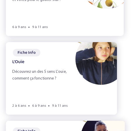
6 à 9 ans
9 à 11 ans
Fiche Info
L’Ouïe
Découvrez un des 5 sens L'ouïe,
comment ça fonctionne ?
2 à 6 ans
6 à 9 ans
9 à 11 ans