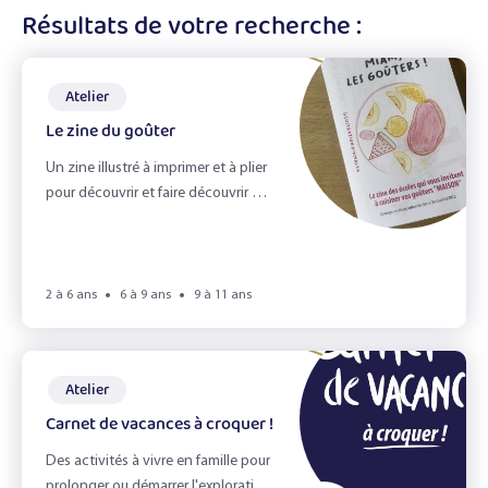
Résultats de votre recherche :
affiner
En accueil de loisirs
les
résultats
Atelier
Le zine du goûter
Ateliers
Un zine illustré à imprimer et à plier
Recettes
pour découvrir et faire découvrir aux
familles des recettes du goûter !
Fiches Infos
Livres
2 à 6 ans
6 à 9 ans
9 à 11 ans
Jeux
Atelier
Carnet de vacances à croquer !
Best of soupe
Des activités à vivre en famille pour
prolonger ou démarrer l'exploration