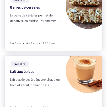
Recette
Le jardin
Barres de céréales
La barre de céréales permet de
Le miel et l'odorat
découvrir, en cuisine, les différentes
Le petit déjeuner
textures : collant, rugueux, lisse, ...
Le pique-nique zéro déchet
2 à 6 ans
6 à 9 ans
9 à 11 ans
Le toucher
Les émotions
Recette
Les épices
Lait aux épices
Les fruits du verger
Lait aux épices à déguster chaud ou
froid et à tout moment de la
Les herbes aromatiques
journée !
Les légumes & la vue