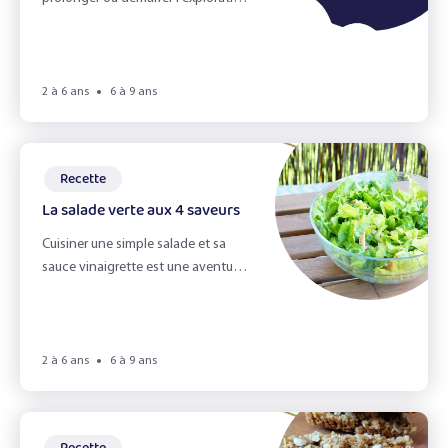
L'alimentation durable
des aliments en s'amusant !
L'appétit vient en jouant !
L'automne
2 à 6 ans
6 à 9 ans
L'odorat
L'ouie
Recette
La salade verte aux 4 saveurs
La Cuisine
Cuisiner une simple salade et sa
la fete d'école
sauce vinaigrette est une aventure
en soi pour les enfants...
La vue
Le gaspillage alimentaire
2 à 6 ans
6 à 9 ans
Le Goût
Le goûter