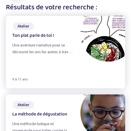
les
affiner
Résultats de votre recherche :
En accueil de loisirs
filtres
les
résultats
Atelier
Ton plat parle de toi !
Ateliers
Une aventure narrative pour se
Recettes
découvrir les uns les autres à travers
son plat préféré !
Fiches Infos
Livres
9 à 11 ans
Jeux
Atelier
La méthode de dégustation
Best of soupe
Une méthode ludique et
gourmande pour lutter contre la