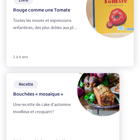
Livre
Le jardin
Rouge comme une Tomate
Le miel et l'odorat
Toutes les moues et expressions
enfantines, des plus drôles aux plus
Le petit déjeuner
tendres, sous la forme de fruits et
légumes hilarants !
Le pique-nique zéro déchet
2 à 6 ans
Le toucher
Les émotions
Recette
Les épices
Bouchées « mosaïque »
Les fruits du verger
Une recette de cake d'automne
moelleux et croquant !
Les herbes aromatiques
Les légumes & la vue