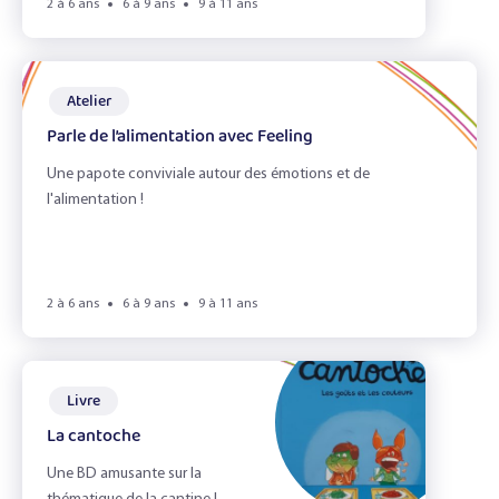
Les légumineuses
2 à 6 ans
6 à 9 ans
9 à 11 ans
Les pommes
Atelier
Portraits gourmands
Parle de l’alimentation avec Feeling
Sandwich !
Une papote conviviale autour des émotions et de
l'alimentation !
Effacer les filtres
Filtrer
2 à 6 ans
6 à 9 ans
9 à 11 ans
Livre
La cantoche
Une BD amusante sur la