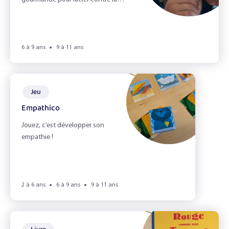
L'alimentation durable
peur des aliments.
L'appétit vient en jouant !
L'automne
6 à 9 ans
9 à 11 ans
L'odorat
L'ouie
Jeu
Empathico
La Cuisine
Jouez, c’est développer son
la fete d'école
empathie !
La vue
Le gaspillage alimentaire
2 à 6 ans
6 à 9 ans
9 à 11 ans
Le Goût
Le goûter