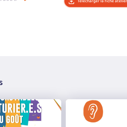
Télécharger la fiche atelie
s