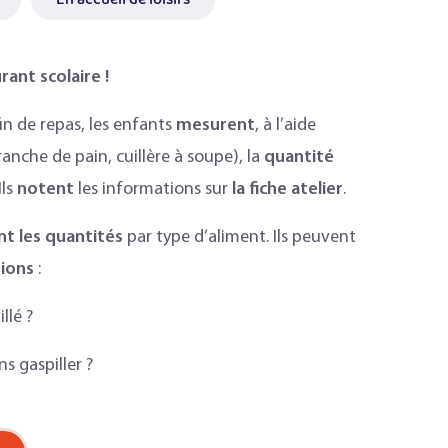
rant scolaire !
in de repas, les enfants
mesurent
, à l’aide
anche de pain, cuillère à soupe), la
quantité
ls
notent
les informations sur
la fiche atelier
.
nt les quantités
par type d’aliment. Ils peuvent
ions
:
llé ?
s gaspiller ?