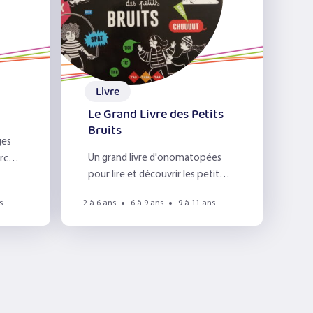
Livre
Le Grand Livre des Petits
Bruits
ges
Un grand livre d'onomatopées
rcer
pour lire et découvrir les petits
bruits qui nous entourent !
s
2 à 6 ans
6 à 9 ans
9 à 11 ans