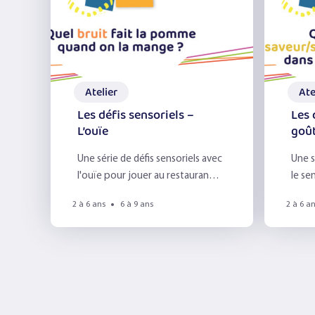
Atelier
Ate
Les défis sensoriels –
Les 
L’ouïe
goût
Une série de défis sensoriels avec
Une s
l'ouïe pour jouer au restaurant
le se
scolaire ou à la maison !
resta
2 à 6 ans
6 à 9 ans
2 à 6 a
maiso