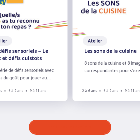
lier
Atelier
défis sensoriels – Le
Les sons de la cuisine
 et défis cuistots
8 sons de la cuisine et 8 ima
érie de défis sensoriels avec
correspondantes pour s'exe
ns du goût pour jouer au
avec le sens de l'ouïe.
urant scolaire ou à la
ns
6 à 9 ans
9 à 11 ans
2 à 6 ans
6 à 9 ans
9 à 11 an
n !
Voir tous les ateliers