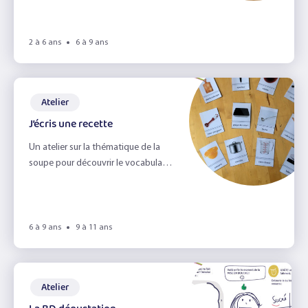
avec les enfants et apprendre en
s’amusant!
2 à 6 ans
6 à 9 ans
Atelier
J’écris une recette
Un atelier sur la thématique de la
soupe pour découvrir le vocabulaire
des ustensiles de cuisine et des
verbes d'action.
6 à 9 ans
9 à 11 ans
Atelier