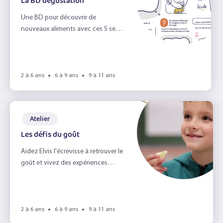
La BD dégustation
Une BD pour découvrir de
nouveaux aliments avec ces 5 sens
!
2 à 6 ans
6 à 9 ans
9 à 11 ans
Atelier
Les défis du goût
Aidez Elvis l'écrevisse à retrouver le
goût et vivez des expériences
sensorielles ludiques et
gourmandes !
2 à 6 ans
6 à 9 ans
9 à 11 ans