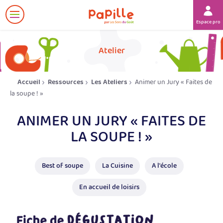
Afficher
Espace prof
le
menu
her
Atelier
Accueil
Ressources
Les Ateliers
Animer un Jury « Faites de
la soupe ! »
ANIMER UN JURY « FAITES DE
LA SOUPE ! »
Best of soupe
La Cuisine
A l'école
En accueil de loisirs