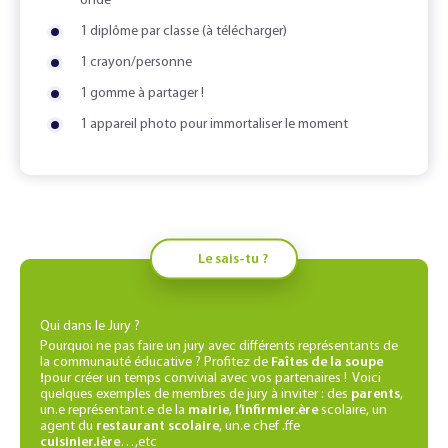
onde
1 diplôme par classe (à télécharger)
1 crayon/personne
1 gomme à partager !
1 appareil photo pour immortaliser le moment
Le sais-tu ?
Qui dans le Jury ?
Pourquoi ne pas faire un jury avec différents représentants de
la communauté éducative ? Profitez de
Faîtes de la soupe
!
pour créer un temps convivial avec vos partenaires ! Voici
quelques exemples de membres de jury à inviter : des
parents
,
un.e représentant.e de la
mairie
,
l’infirmier.ère
scolaire, un
agent du
restaurant scolaire
, un.e chef .ffe
cuisinier.ière
…,etc