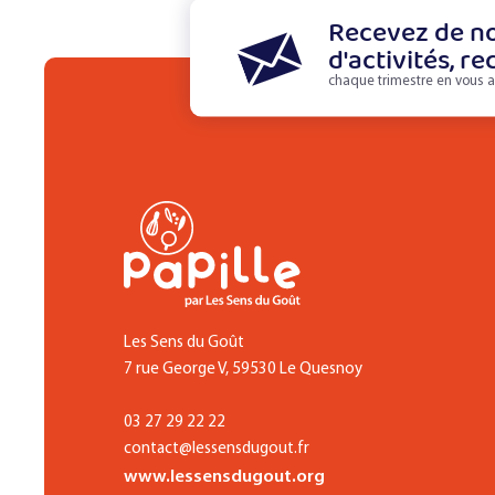
Recevez de no
d'activités, re
chaque trimestre en vous a
Les Sens du Goût
7 rue George V, 59530 Le Quesnoy
03 27 29 22 22
contact@lessensdugout.fr
www.lessensdugout.org