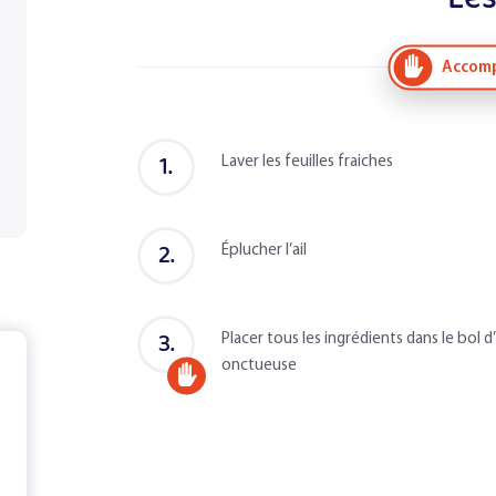
Accomp
1.
Laver les feuilles fraiches
2.
Éplucher l’ail
3.
Placer tous les ingrédients dans le bol 
onctueuse
Accompagné
d'un
adulte