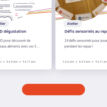
lier
Atelier
D dégustation
Défis sensoriels au re
D pour découvrir de
24 défis sensoriels pour joue
aux aliments avec ces 5
pendant les repas !
ns
6 à 9 ans
9 à 11 ans
2 à 6 ans
6 à 9 ans
9 à 11 an
Voir tous les ateliers