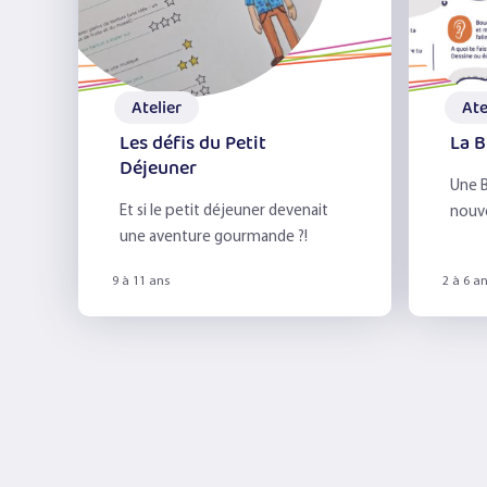
Atelier
Ate
Les défis du Petit
La B
Déjeuner
Une B
Et si le petit déjeuner devenait
nouve
une aventure gourmande ?!
sens !
9 à 11 ans
2 à 6 a