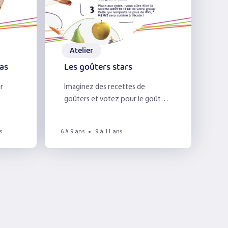
Atelier
pas
Les goûters stars
r
Imaginez des recettes de
goûters et votez pour le goûter
star !
s
6 à 9 ans
9 à 11 ans