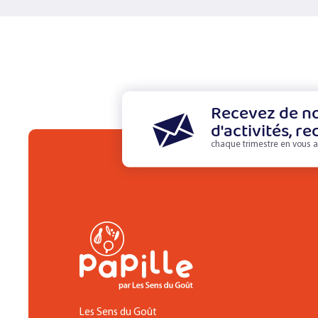
Recevez de no
d'activités, re
chaque trimestre en vous a
Les Sens du Goût