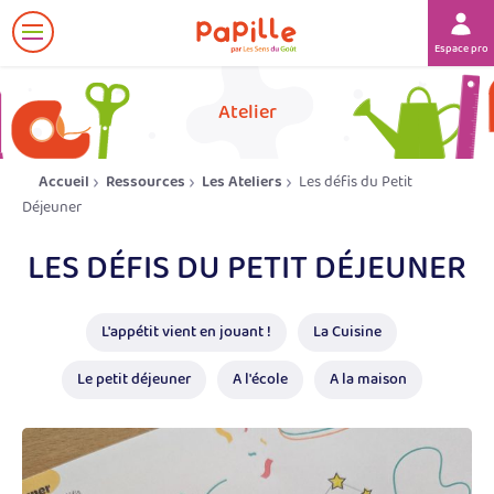
Afficher
Espace prof
le
menu
her
Atelier
Accueil
Ressources
Les Ateliers
Les défis du Petit
Déjeuner
LES DÉFIS DU PETIT DÉJEUNER
L'appétit vient en jouant !
La Cuisine
Le petit déjeuner
A l'école
A la maison