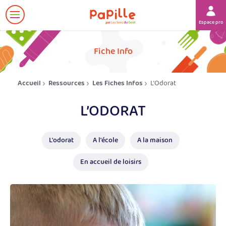
Afficher
Espace prof
le
menu
her
Fiche Info
Accueil
Ressources
Les Fiches Infos
L’Odorat
L’ODORAT
L'odorat
A l'école
A la maison
En accueil de loisirs