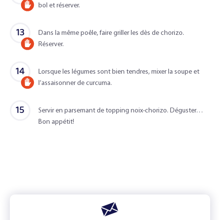
bol et réserver.
Accompagné
adulte
d'un
13
Dans la même poêle, faire griller les dès de chorizo.
adulte
Réserver.
Accompagné
d'un
14
Lorsque les légumes sont bien tendres, mixer la soupe et
adulte
l’assaisonner de curcuma.
Accompagné
d'un
15
Servir en parsemant de topping noix-chorizo. Déguster…
adulte
Bon appétit!