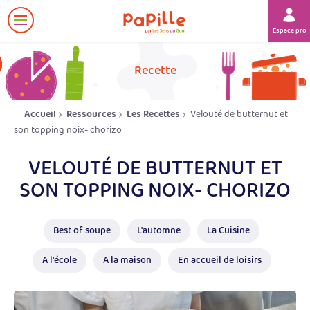
Afficher
Espace prof
le
menu
her
Recette
Accueil
Ressources
Les Recettes
Velouté de butternut et
son topping noix- chorizo
VELOUTÉ DE BUTTERNUT ET
SON TOPPING NOIX- CHORIZO
Best of soupe
L'automne
La Cuisine
A l'école
A la maison
En accueil de loisirs