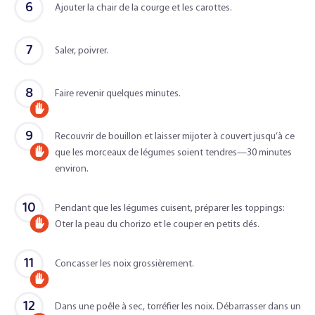
6
Ajouter la chair de la courge et les carottes.
adulte
7
Saler, poivrer.
8
Faire revenir quelques minutes.
Accompagné
9
d'un
Recouvrir de bouillon et laisser mijoter à couvert jusqu’à ce
que les morceaux de légumes soient tendres—30 minutes
Accompagné
adulte
environ.
d'un
adulte
10
Pendant que les légumes cuisent, préparer les toppings:
Oter la peau du chorizo et le couper en petits dés.
Accompagné
d'un
11
Concasser les noix grossièrement.
adulte
Accompagné
12
d'un
Dans une poêle à sec, torréfier les noix. Débarrasser dans un