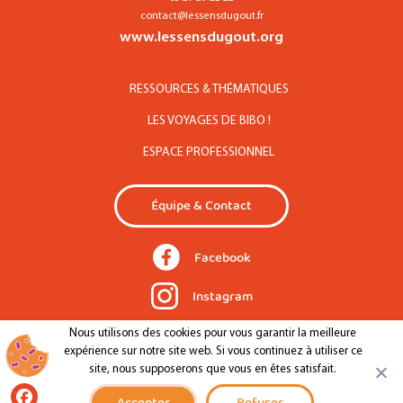
contact@lessensdugout.fr
www.lessensdugout.org
RESSOURCES & THÉMATIQUES
LES VOYAGES DE BIBO !
ESPACE PROFESSIONNEL
Équipe & Contact
Facebook
Instagram
Nous utilisons des cookies pour vous garantir la meilleure
expérience sur notre site web. Si vous continuez à utiliser ce
Mentions légales
Confidentialité
site, nous supposerons que vous en êtes satisfait.
Site par Makewaves
Facebook
Accepter
Refuser