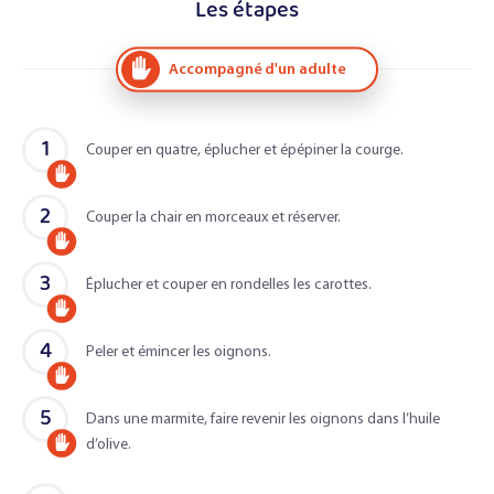
Les étapes
Accompagné d'un adulte
1
Couper en quatre, éplucher et épépiner la courge.
Accompagné
2
d'un
Couper la chair en morceaux et réserver.
Accompagné
adulte
3
d'un
Éplucher et couper en rondelles les carottes.
Accompagné
adulte
4
d'un
Peler et émincer les oignons.
Accompagné
adulte
5
d'un
Dans une marmite, faire revenir les oignons dans l’huile
d’olive.
Accompagné
adulte
d'un