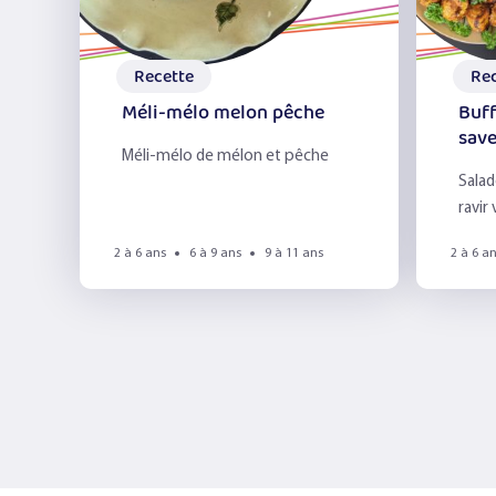
Recette
Re
Méli-mélo melon pêche
Buff
sav
Méli-mélo de mélon et pêche
Salad
ravir 
2 à 6 ans
6 à 9 ans
9 à 11 ans
2 à 6 a