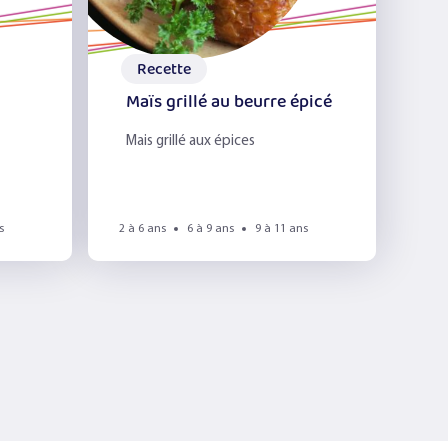
Recette
Maïs grillé au beurre épicé
Mais grillé aux épices
s
2 à 6 ans
6 à 9 ans
9 à 11 ans