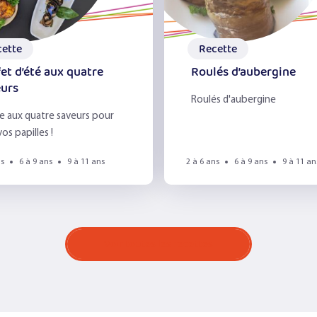
cette
Recette
et d’été aux quatre
Roulés d’aubergine
eurs
Roulés d'aubergine
e aux quatre saveurs pour
vos papilles !
ns
6 à 9 ans
9 à 11 ans
2 à 6 ans
6 à 9 ans
9 à 11 an
Voir toutes les recettes