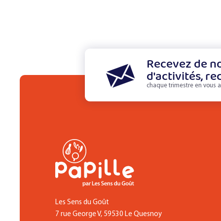
Recevez de no
d'activités, re
chaque trimestre en vous a
Les Sens du Goût
7 rue George V, 59530 Le Quesnoy