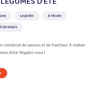
LÉGUMES D’ÉTÉ
sine
Le jardin
A l'école
l de loisirs
 condensé de saveurs et de fraicheur. A réaliser
umes d’été. Régalez-vous !
e