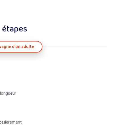
 étapes
agné d'un adulte
 longueur
grossièrement