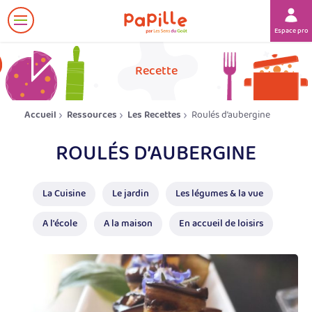
Afficher
Espace prof
le
menu
her
Recette
Accueil
Ressources
Les Recettes
Roulés d’aubergine
ROULÉS D’AUBERGINE
La Cuisine
Le jardin
Les légumes & la vue
A l'école
A la maison
En accueil de loisirs