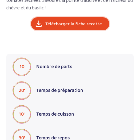
tomates séchées. Savourez la pointe d’acidité et de fraicheur du
chèvre et du basilic !
Télécharger la fiche recette
10
Nombre de parts
20'
Temps de préparation
10'
Temps de cuisson
30'
Temps de repos