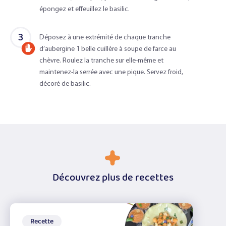
d'un
épongez et effeuillez le basilic.
adulte
3
Déposez à une extrémité de chaque tranche
d’aubergine 1 belle cuillère à soupe de farce au
Accompagné
chèvre. Roulez la tranche sur elle-même et
d'un
maintenez-la serrée avec une pique. Servez froid,
adulte
décoré de basilic.
Découvrez plus de recettes
Recette