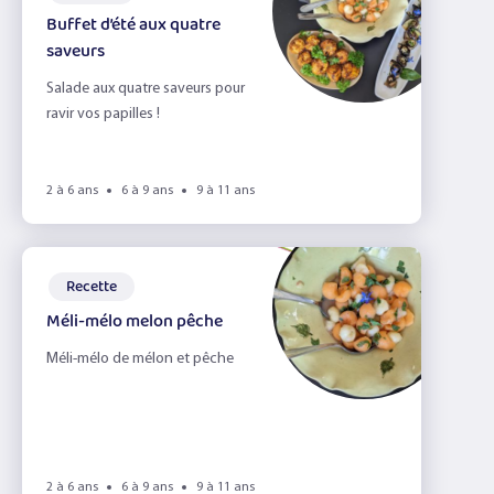
Buffet d’été aux quatre
saveurs
Salade aux quatre saveurs pour
ravir vos papilles !
2 à 6 ans
6 à 9 ans
9 à 11 ans
Recette
Méli-mélo melon pêche
Méli-mélo de mélon et pêche
2 à 6 ans
6 à 9 ans
9 à 11 ans