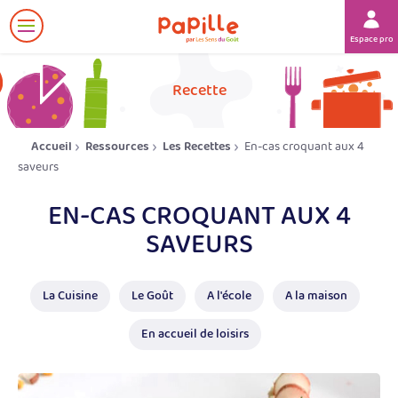
Afficher
Espace prof
le
menu
her
Recette
Accueil
Ressources
Les Recettes
En-cas croquant aux 4
saveurs
EN-CAS CROQUANT AUX 4
SAVEURS
La Cuisine
Le Goût
A l'école
A la maison
En accueil de loisirs