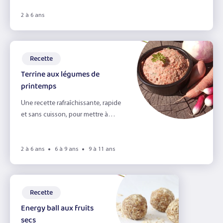
2 à 6 ans
Recette
Terrine aux légumes de
printemps
Une recette rafraîchissante, rapide
et sans cuisson, pour mettre à
l'honneur les légumes de saison.
2 à 6 ans
6 à 9 ans
9 à 11 ans
Recette
Energy ball aux fruits
secs