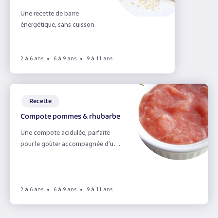
Une recette de barre
énergétique, sans cuisson.
2 à 6 ans
6 à 9 ans
9 à 11 ans
Recette
Compote pommes & rhubarbe
Une compote acidulée, parfaite
pour le goûter accompagnée d’une
madeleine !
2 à 6 ans
6 à 9 ans
9 à 11 ans