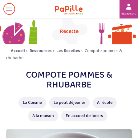
Afficher
Espace prof
le
menu
her
Recette
Accueil
Ressources
Les Recettes
Compote pommes &
rhubarbe
COMPOTE POMMES &
RHUBARBE
La Cuisine
Le petit déjeuner
A l'école
A la maison
En accueil de loisirs