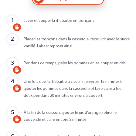
1
Laver et couper la rhubarbe en tronçons.
Accompagné
2
d'un
Placer les tronçons dans la casserole, recouvrir avec le sucre
vanillé. Laisser reposer ainsi.
adulte
3
Pendant ce temps, peler les pommes et les couper en dés.
Accompagné
4
d'un
Une fois que la rhubarbe a « suer » (environ 15 minutes),
ajouter les pommes dans la casserole et faire cuire à feu
Accompagné
adulte
doux pendant 20 minutes environ, à couvert.
d'un
adulte
5
À la fin de la cuisson, ajouter le jus d’orange, retirer le
couvercle et cuire encore 5 minutes.
Accompagné
d'un