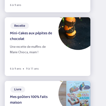
6 à 9 ans
Recette
Mini-Cakes aux pépites de
chocolat
Une recette de muffins de
Marie Chioca, miam !
6 à 9 ans
9 à 11 ans
Livre
Mes goûters 100% faits
maison