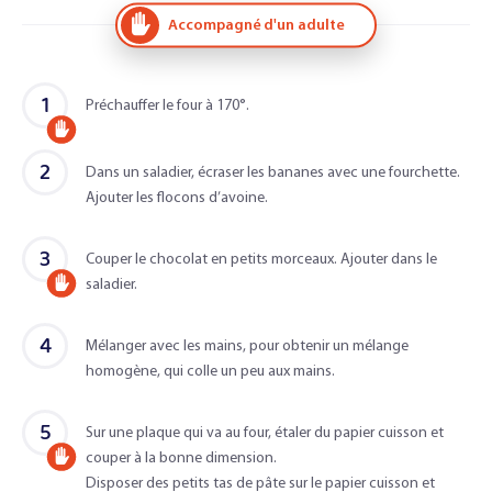
Accompagné d'un adulte
1
Préchauffer le four à 170°.
Accompagné
2
d'un
Dans un saladier, écraser les bananes avec une fourchette.
Ajouter les flocons d’avoine.
adulte
3
Couper le chocolat en petits morceaux. Ajouter dans le
saladier.
Accompagné
d'un
4
Mélanger avec les mains, pour obtenir un mélange
adulte
homogène, qui colle un peu aux mains.
5
Sur une plaque qui va au four, étaler du papier cuisson et
couper à la bonne dimension.
Accompagné
Disposer des petits tas de pâte sur le papier cuisson et