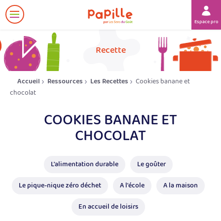
Afficher
Espace prof
le
menu
her
Recette
Accueil
Ressources
Les Recettes
Cookies banane et
chocolat
COOKIES BANANE ET
CHOCOLAT
L'alimentation durable
Le goûter
Le pique-nique zéro déchet
A l'école
A la maison
En accueil de loisirs