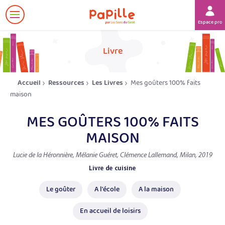
Afficher
Espace prof
le
menu
her
Livre
Accueil
Ressources
Les Livres
Mes goûters 100% faits
maison
MES GOÛTERS 100% FAITS
MAISON
Lucie de la Héronnière, Mélanie Guéret, Clémence Lallemand, Milan, 2019
Livre de cuisine
Le goûter
A l'école
A la maison
En accueil de loisirs