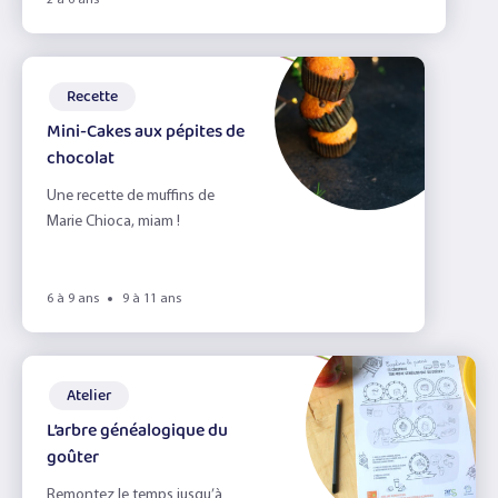
2 à 6 ans
Recette
Mini-Cakes aux pépites de
chocolat
Une recette de muffins de
Marie Chioca, miam !
6 à 9 ans
9 à 11 ans
Atelier
L’arbre généalogique du
goûter
Remontez le temps jusqu’à