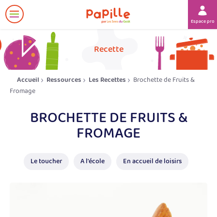
Afficher
Espace prof
le
menu
her
Recette
Accueil
Ressources
Les Recettes
Brochette de Fruits &
Fromage
BROCHETTE DE FRUITS &
FROMAGE
Le toucher
A l'école
En accueil de loisirs