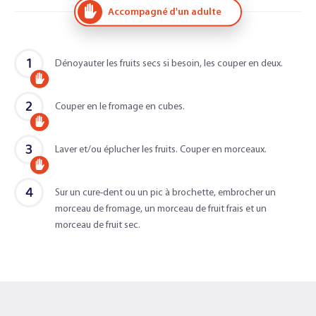
Accompagné d'un adulte
1
Dénoyauter les fruits secs si besoin, les couper en deux.
Accompagné
2
d'un
Couper en le fromage en cubes.
Accompagné
adulte
3
d'un
Laver et/ou éplucher les fruits. Couper en morceaux.
Accompagné
adulte
4
d'un
Sur un cure-dent ou un pic à brochette, embrocher un
morceau de fromage, un morceau de fruit frais et un
adulte
morceau de fruit sec.