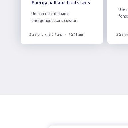
Energy ball aux fruits secs
Une r
Une recette de barre
fond
énergétique, sans cuisson.
du mi
2 à 6 ans
6 à 9 ans
9 à 11 ans
2 à 6 a