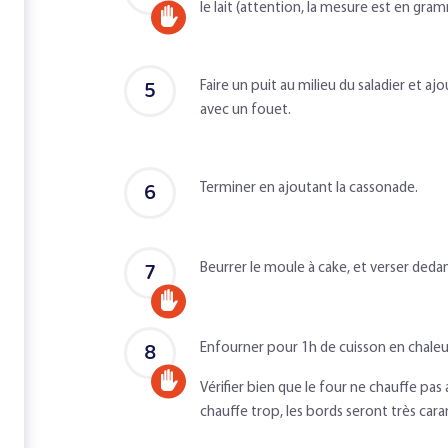
le lait (attention, la mesure est en gram
Accompagné
d'un
5
Faire un puit au milieu du saladier et a
adulte
avec un fouet.
6
Terminer en ajoutant la cassonade.
7
Beurrer le moule à cake, et verser dedan
Accompagné
d'un
8
Enfourner pour 1h de cuisson en chaleu
adulte
Accompagné
Vérifier bien que le four ne chauffe pas
chauffe trop, les bords seront très caram
d'un