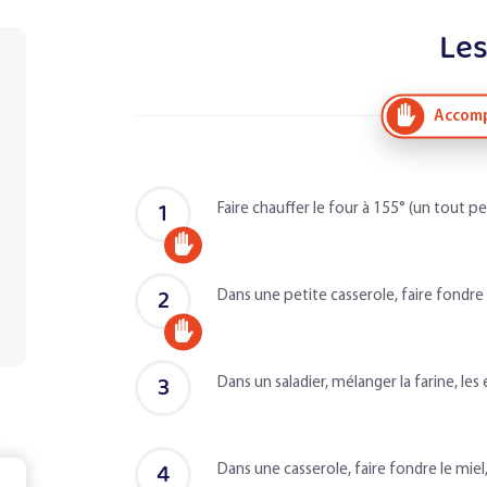
Les
Accomp
1
Faire chauffer le four à 155° (un tout pe
Accompagné
d'un
2
Dans une petite casserole, faire fondre 
adulte
Accompagné
d'un
3
Dans un saladier, mélanger la farine, les
adulte
4
Dans une casserole, faire fondre le miel, 