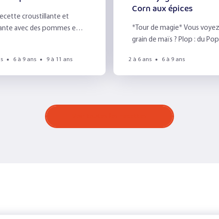
Corn aux épices
ecette croustillante et
*Tour de magie* Vous voyez
ante avec des pommes et
grain de maïs ? Plop : du Pop
el !
Corn !
ns
6 à 9 ans
9 à 11 ans
2 à 6 ans
6 à 9 ans
Voir toutes les recettes