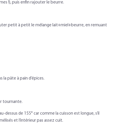
mes !), puis enfin rajouter le beurre.
jouter petit à petit le mélange lait+miel+beurre, en remuant
s la pâte à pain d’épices.
r tournante.
 au-dessus de 155° car comme la cuisson est longue, s’il
élisés et l’intérieur pas assez cuit.