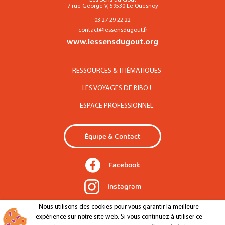
Les Sens du Goût
7 rue George V, 59530 Le Quesnoy
03 27 29 22 22
contact@lessensdugout.fr
www.lessensdugout.org
RESSOURCES & THÉMATIQUES
LES VOYAGES DE BIBO !
ESPACE PROFESSIONNEL
Équipe & Contact
Facebook
Instagram
Nous utilisons des cookies pour vous garantir la meilleure
expérience sur notre site web. Si vous continuez à utiliser ce
Mentions légales
Confidentialité