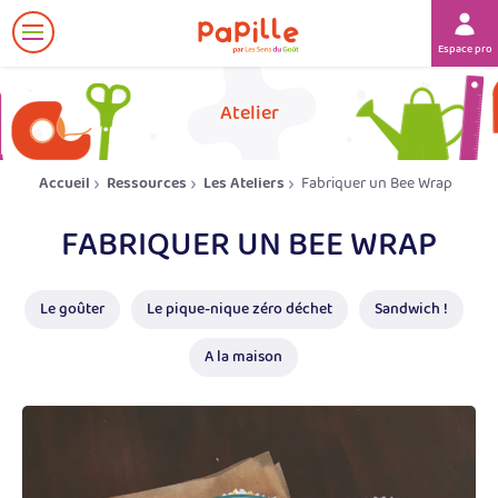
Afficher
Espace prof
le
menu
her
Atelier
Accueil
Ressources
Les Ateliers
Fabriquer un Bee Wrap
FABRIQUER UN BEE WRAP
Le goûter
Le pique-nique zéro déchet
Sandwich !
A la maison