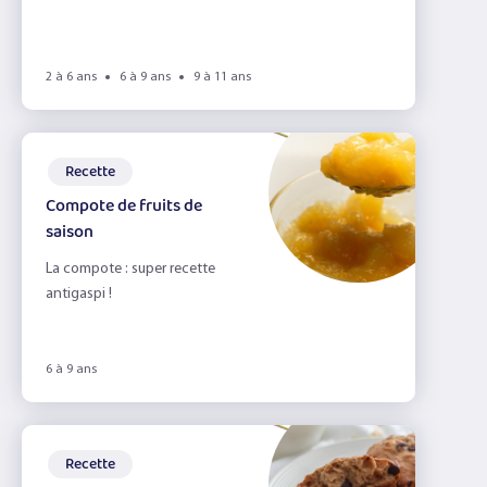
2 à 6 ans
6 à 9 ans
9 à 11 ans
Recette
Compote de fruits de
saison
La compote : super recette
antigaspi !
6 à 9 ans
Recette