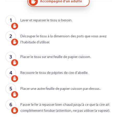
Accompagné d'un adulte
1
Laver et repasser le tissu si besoin.
Accompagné
2
d'un
Découper le tissu à la dimension des pots que vous avez
l’habitude d’utiliser.
Accompagné
adulte
d'un
3
Placer le tissu sur une feuille de papier cuisson.
adulte
Accompagné
4
d'un
Recouvrir le tissu de pépites de cire d’abeille.
Accompagné
adulte
5
d'un
Placer une autre feuille de papier cuisson par-dessus..
Accompagné
adulte
6
d'un
Passer le fer à repasser bien chaud jusqu’à ce que la cire ait
complètement fondue (attention, ne pas utiliser la vapeur).
Accompagné
adulte