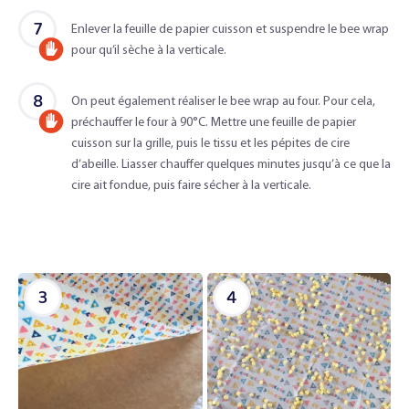
d'un
7
Enlever la feuille de papier cuisson et suspendre le bee wrap
adulte
pour qu’il sèche à la verticale.
Accompagné
d'un
8
On peut également réaliser le bee wrap au four. Pour cela,
adulte
préchauffer le four à 90°C. Mettre une feuille de papier
Accompagné
cuisson sur la grille, puis le tissu et les pépites de cire
d'un
d’abeille. Liasser chauffer quelques minutes jusqu’à ce que la
adulte
cire ait fondue, puis faire sécher à la verticale.
3
4