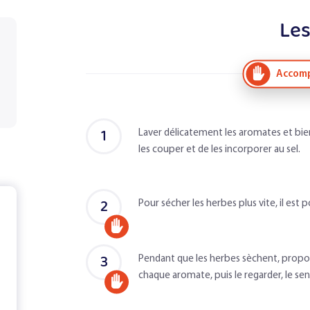
Les
Accomp
1
Laver délicatement les aromates et bien 
les couper et de les incorporer au sel.
2
Pour sécher les herbes plus vite, il est
Accompagné
d'un
3
Pendant que les herbes sèchent, propos
chaque aromate, puis le regarder, le senti
adulte
Accompagné