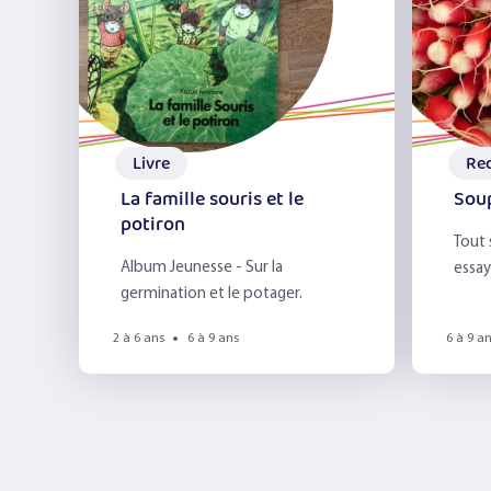
Livre
Re
La famille souris et le
Soup
potiron
Tout 
Album Jeunesse - Sur la
essay
germination et le potager.
2 à 6 ans
6 à 9 ans
6 à 9 a