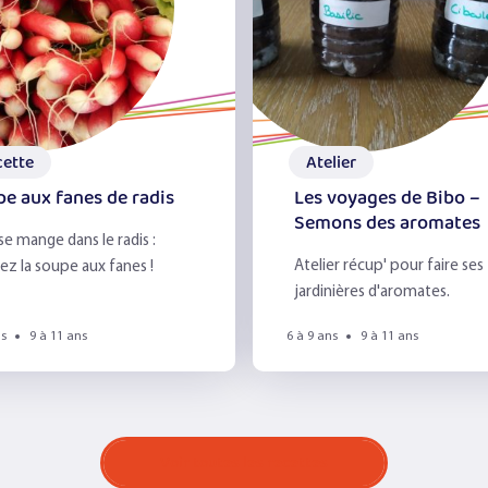
cette
Atelier
e aux fanes de radis
Les voyages de Bibo –
Semons des aromates
se mange dans le radis :
Atelier récup' pour faire ses
ez la soupe aux fanes !
jardinières d'aromates.
ns
9 à 11 ans
6 à 9 ans
9 à 11 ans
Voir toutes les recettes