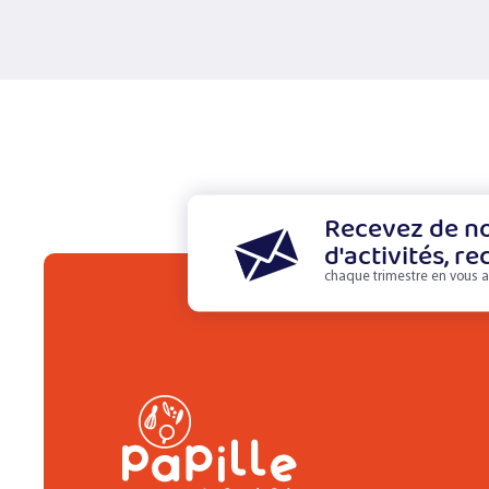
Recevez de no
d'activités, re
chaque trimestre en vous a