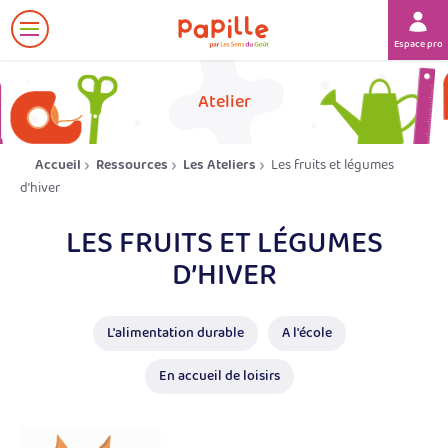
Afficher
Espace prof
le
menu
her
Atelier
Accueil
Ressources
Les Ateliers
Les fruits et légumes
d’hiver
LES FRUITS ET LÉGUMES
D’HIVER
L'alimentation durable
A l'école
En accueil de loisirs