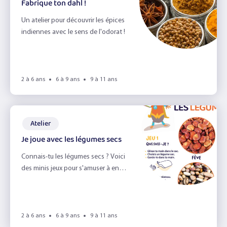
Fabrique ton dahl !
Un atelier pour découvrir les épices
indiennes avec le sens de l'odorat !
2 à 6 ans
6 à 9 ans
9 à 11 ans
Atelier
Je joue avec les légumes secs
Connais-tu les légumes secs ? Voici
des minis jeux pour s'amuser à en
découvrir six différents.
2 à 6 ans
6 à 9 ans
9 à 11 ans