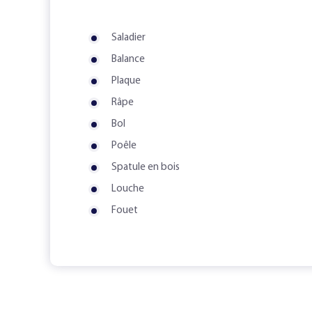
Saladier
Balance
Plaque
Râpe
Bol
Poêle
Spatule en bois
Louche
Fouet