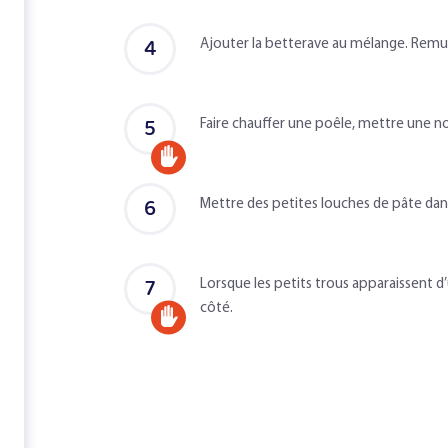
d'un
adulte
4
Ajouter la betterave au mélange. Remu
5
Faire chauffer une poêle, mettre une no
Accompagné
d'un
6
Mettre des petites louches de pâte dans
adulte
7
Lorsque les petits trous apparaissent d’
côté.
Accompagné
d'un
adulte