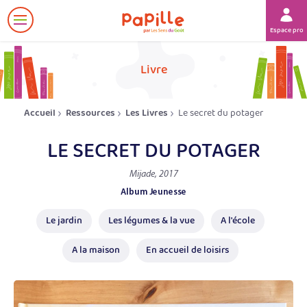
Afficher
Espace prof
le
menu
her
Livre
Accueil
Ressources
Les Livres
Le secret du potager
LE SECRET DU POTAGER
Mijade, 2017
Album Jeunesse
Le jardin
Les légumes & la vue
A l'école
A la maison
En accueil de loisirs