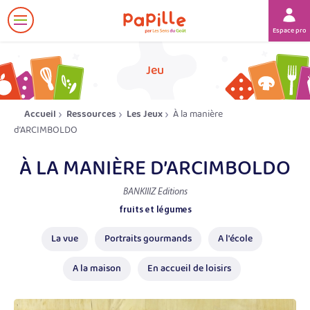
Afficher
Espace prof
le
menu
her
Jeu
Accueil
Ressources
Les Jeux
À la manière
d’ARCIMBOLDO
À LA MANIÈRE D’ARCIMBOLDO
BANKIIIZ Editions
fruits et légumes
La vue
Portraits gourmands
A l'école
A la maison
En accueil de loisirs