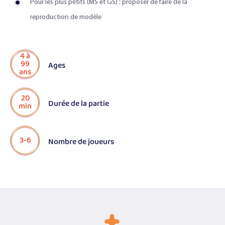
Pour les plus petits (MS et GS) : proposer de faire de la
reproduction de modèle
4 à
99
Ages
ans
20
Durée de la partie
min
3-6
Nombre de joueurs