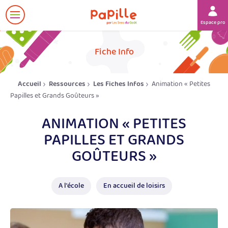
Afficher
Espace prof
le
menu
her
Fiche Info
Accueil
Ressources
Les Fiches Infos
Animation « Petites
Papilles et Grands Goûteurs »
ANIMATION « PETITES
PAPILLES ET GRANDS
GOÛTEURS »
A l'école
En accueil de loisirs