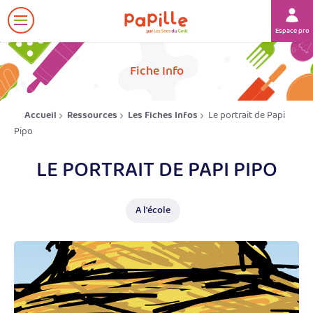
Afficher
Espace prof
le
menu
her
Fiche Info
Accueil
Ressources
Les Fiches Infos
Le portrait de Papi
Pipo
LE PORTRAIT DE PAPI PIPO
A l'école