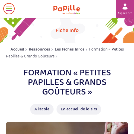
Afficher
Espace prof
le
menu
her
Fiche Info
Accueil
Ressources
Les Fiches Infos
Formation « Petites
Papilles & Grands Goûteurs »
FORMATION « PETITES
PAPILLES & GRANDS
GOÛTEURS »
A l'école
En accueil de loisirs