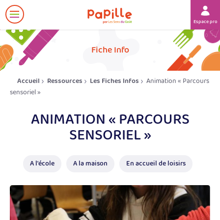
Afficher
Espace prof
le
menu
her
Fiche Info
Accueil
Ressources
Les Fiches Infos
Animation « Parcours
sensoriel »
ANIMATION « PARCOURS
SENSORIEL »
A l'école
A la maison
En accueil de loisirs