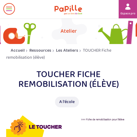
Afficher
Espace prof
le
menu
her
Atelier
Accueil
Ressources
Les Ateliers
TOUCHER Fiche
remobilisation (élève)
TOUCHER FICHE
REMOBILISATION (ÉLÈVE)
A l'école