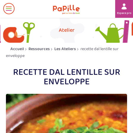
Afficher
Espace prof
le
menu
her
Atelier
Accueil
Ressources
Les Ateliers
recette dal lentille sur
enveloppe
RECETTE DAL LENTILLE SUR
ENVELOPPE