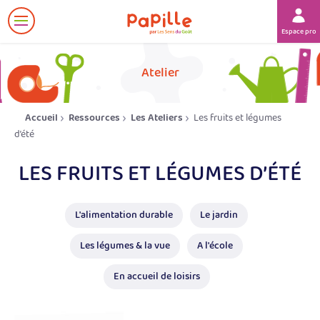
Afficher
Espace prof
le
menu
her
Atelier
Accueil
Ressources
Les Ateliers
Les fruits et légumes
d’été
LES FRUITS ET LÉGUMES D’ÉTÉ
L'alimentation durable
Le jardin
Les légumes & la vue
A l'école
En accueil de loisirs