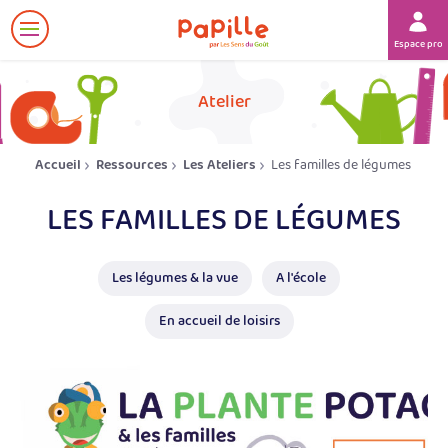
Afficher
Espace prof
le
menu
her
Atelier
Accueil
Ressources
Les Ateliers
Les familles de légumes
LES FAMILLES DE LÉGUMES
Les légumes & la vue
A l'école
En accueil de loisirs