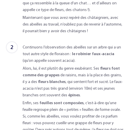
que ça ressemble à la queue d’un chat… et d’ailleurs on
appelle ce type de fleurs, des chatons !).
Maintenant que vous avez repéré des châtaigniers, avec
des abeilles au travail, n’oubliez pas de revenir à l’automne,
il pourrait bien y avoir des châtaignes !
2
Continuons l’observation des abeilles sur un arbre qui a un
tout autre style de floraison :
le robinier faux-acacia
(qu’on appelle souvent acacia).
Alors, lui, il est plutôt du genre exubérant. Ses
fleurs font
comme des grappes
de raisins, mais à la place des grains,
il y a des
fleurs blanches
, qui sentent fort et sucré. Le faux-
acacia n’est pas très grand (environ 10m) et ses jeunes
branches ont souvent des
épines
.
Enfin, ses
feuilles sont composées
, c’est-à-dire qu’une
feuille regroupe plein de « petites » feuilles de forme ovale.
Si, comme les abeilles, vous voulez profiter de ce parfum
fleuri : vous pouvez cueillir une grappe de fleurs pour y
goûter. Deux précautions tout de même : la fleur ne doit pas