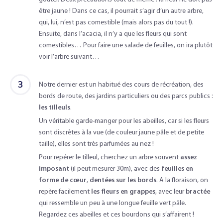
être jaune ! Dans ce cas, il pourrait s’agir d’un autre arbre,
qui, lui, n’est pas comestible (mais alors pas du tout !).
Ensuite, dans l’acacia, il n’y a que les fleurs qui sont
comestibles… Pour faire une salade de feuilles, on ira plutôt
voir l’arbre suivant…
3
Notre dernier est un habitué des cours de récréation, des
bords de route, des jardins particuliers ou des parcs publics :
les tilleuls
.
Un véritable garde-manger pour les abeilles, car si les fleurs
sont discrètes à la vue (de couleur jaune pâle et de petite
taille), elles sont très parfumées au nez !
Pour repérer le tilleul, cherchez un arbre souvent
assez
imposant
(il peut mesurer 30m), avec des
feuilles en
forme de cœur
,
dentées sur les bords
. A la floraison, on
repère facilement
les fleurs en grappes
, avec leur
bractée
qui ressemble un peu à une longue feuille vert pâle.
Regardez ces abeilles et ces bourdons qui s’affairent !