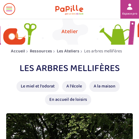
Afficher
Espace prof
le
menu
her
Atelier
Accueil
Ressources
Les Ateliers
Les arbres mellifères
LES ARBRES MELLIFÈRES
Le miel et l'odorat
A l'école
A la maison
En accueil de loisirs