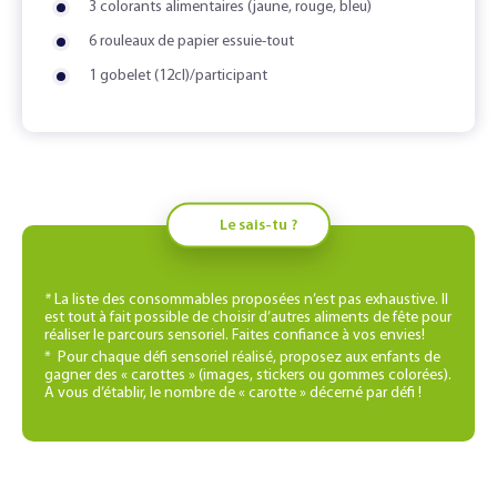
3 colorants alimentaires (jaune, rouge, bleu)
6 rouleaux de papier essuie-tout
1 gobelet (12cl)/participant
Le sais-tu ?
*
La liste des consommables proposées n’est pas exhaustive. Il
est tout à fait possible de choisir d’autres aliments de fête pour
réaliser le parcours sensoriel. Faites confiance à vos envies!
* Pour chaque défi sensoriel réalisé, proposez aux enfants de
gagner des « carottes » (images, stickers ou gommes colorées).
A vous d’établir, le nombre de « carotte » décerné par défi !