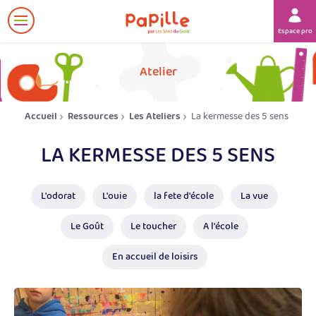
Afficher
Espace prof
le
menu
her
Atelier
Accueil
Ressources
Les Ateliers
La kermesse des 5 sens
LA KERMESSE DES 5 SENS
L'odorat
L'ouie
la fete d'école
La vue
Le Goût
Le toucher
A l'école
En accueil de loisirs