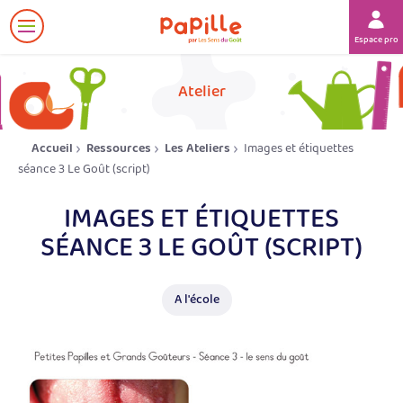
Afficher
Espace prof
le
menu
her
Atelier
Accueil
Ressources
Les Ateliers
Images et étiquettes
séance 3 Le Goût (script)
IMAGES ET ÉTIQUETTES
SÉANCE 3 LE GOÛT (SCRIPT)
A l'école