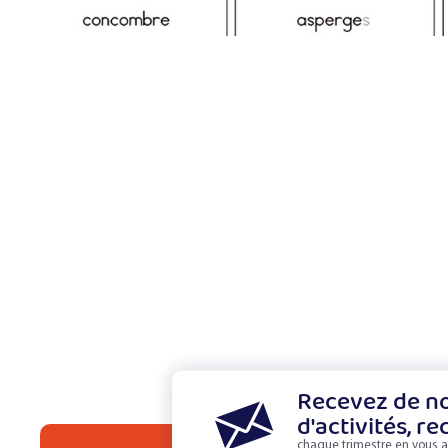
Recevez de no
d'activités, re
chaque trimestre en vous a