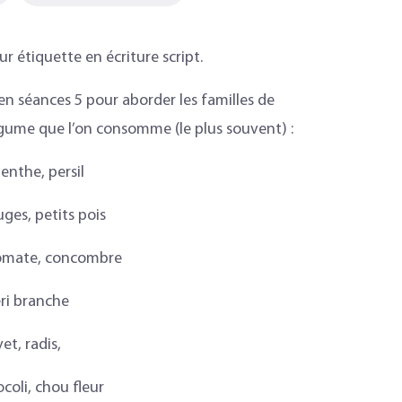
r étiquette en écriture script.
en séances 5 pour aborder les familles de
égume que l’on consomme (le plus souvent) :
enthe, persil
ges, petits pois
tomate, concombre
eri branche
et, radis,
ocoli, chou fleur