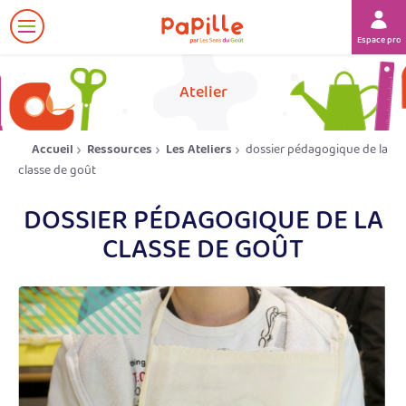
Afficher
Espace prof
le
menu
her
Atelier
Accueil
Ressources
Les Ateliers
dossier pédagogique de la
classe de goût
DOSSIER PÉDAGOGIQUE DE LA
CLASSE DE GOÛT