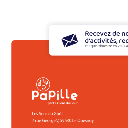
Recevez de no
d'activités, re
chaque trimestre en vous a
Les Sens du Goût
7 rue George V, 59530 Le Quesnoy