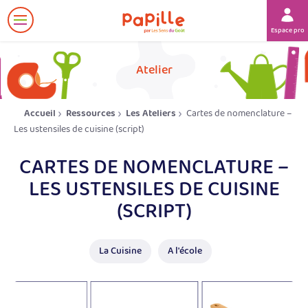
Afficher
Espace prof
le
menu
her
Atelier
Accueil
Ressources
Les Ateliers
Cartes de nomenclature –
Les ustensiles de cuisine (script)
CARTES DE NOMENCLATURE –
LES USTENSILES DE CUISINE
(SCRIPT)
La Cuisine
A l'école